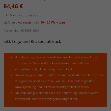
84,46 €
inkl. MwSt.
zzgl. Versand
Lieferzeit:
voraussichtlich 10 – 20 Werktage
Artikel-Nr.:
1905993-9999
inkl. Logo und Rückenaufdruck
Bitte beachte, dass bei veredelten Textilien (vor allem Artikel
inklusive des Standarddrucks Vereinsnamen und/oder
Vereinslogos etc.) kein Rückgaberecht gilt.
Davon ausgenommen sind Artikel mit Produktionsfehler etc. Bei
Rückgabe müssen die Artikel, wie bei Erhalt mit originaler
Umverpackung und Etiketten zurückgeschickt werden.
Die Abbildungen dienen nur zur Orientierung und sind weder
farbenecht, noch maßstabsgetreu abgebildet.