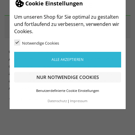
Cookie Einstellungen
BESCHREIBUNG
Um unseren Shop für Sie optimal zu gestalten
und fortlaufend zu verbessern, verwenden wir
ARTIKELDETAILS
Cookies.
Notwendige Cookies
Gefütterte, lange Jacke mit strapazierfähigem
Außenmaterial, die sich ideal zum Aufwärmen bei Kälte
ALLE AKZEPTIEREN
oder als warme Jacke für Mitarbeiter, Helfer und Spieler
auf der Bank eignet. Features: 2-Wege-Reißverschluss,
NUR NOTWENDIGE COOKIES
abnehmbare Kapuze, sechs Taschen und verstellbare
Ärmelabschlüsse.
Benutzerdefinierte Cookie Einstellungen
100% Polyester
Datenschutz
Impressum