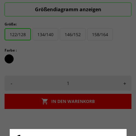
Größendiagramm anzeigen
Größe:
122/128
134/140
146/152
158/164
Farbe :
schwarz_schwarz
-
+

IN DEN WARENKORB