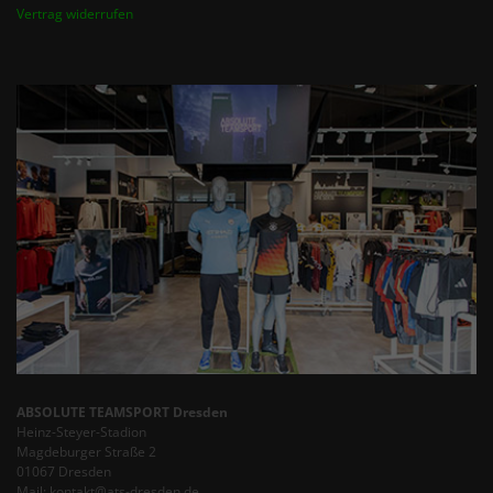
Vertrag widerrufen
ABSOLUTE TEAMSPORT Dresden
Heinz-Steyer-Stadion
Magdeburger Straße 2
01067 Dresden
Mail: kontakt@ats-dresden.de