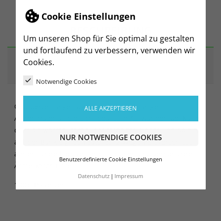
Cookie Einstellungen
BESCHREIBUNG
Um unseren Shop für Sie optimal zu gestalten
und fortlaufend zu verbessern, verwenden wir
Cookies.
ARTIKELDETAILS
Notwendige Cookies
Gefütterte, lange Jacke mit strapazierfähigem
ALLE AKZEPTIEREN
Außenmaterial, die sich ideal zum Aufwärmen bei Kälte
oder als warme Jacke für Mitarbeiter, Helfer und Spieler
NUR NOTWENDIGE COOKIES
auf der Bank eignet. Features: 2-Wege-Reißverschluss,
abnehmbare Kapuze, sechs Taschen und verstellbare
Benutzerdefinierte Cookie Einstellungen
Ärmelabschlüsse.
Datenschutz
Impressum
100% Polyester