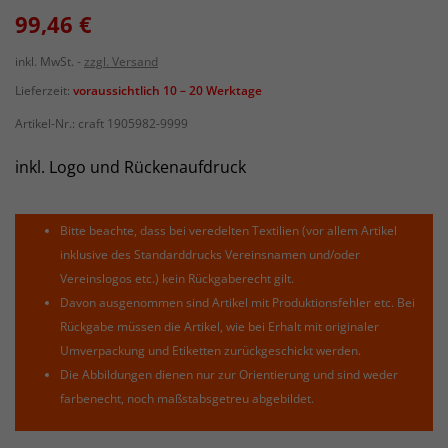
99,46 €
inkl. MwSt.
zzgl. Versand
Lieferzeit:
voraussichtlich 10 – 20 Werktage
Artikel-Nr.:
craft 1905982-9999
inkl. Logo und Rückenaufdruck
Bitte beachte, dass bei veredelten Textilien (vor allem Artikel
inklusive des Standarddrucks Vereinsnamen und/oder
Vereinslogos etc.) kein Rückgaberecht gilt.
Davon ausgenommen sind Artikel mit Produktionsfehler etc. Bei
Rückgabe müssen die Artikel, wie bei Erhalt mit originaler
Umverpackung und Etiketten zurückgeschickt werden.
Die Abbildungen dienen nur zur Orientierung und sind weder
farbenecht, noch maßstabsgetreu abgebildet.