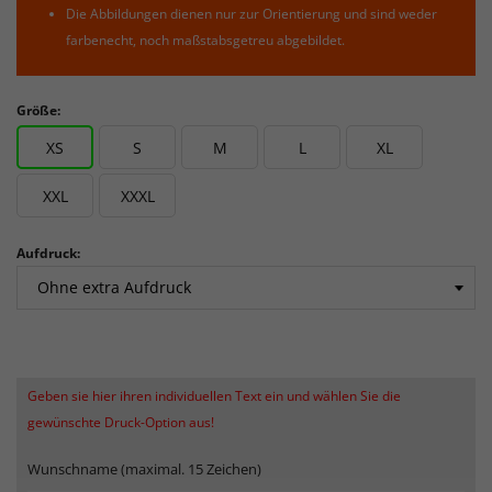
Die Abbildungen dienen nur zur Orientierung und sind weder
farbenecht, noch maßstabsgetreu abgebildet.
Größe:
XS
S
M
L
XL
XXL
XXXL
Aufdruck:
Geben sie hier ihren individuellen Text ein und wählen Sie die
gewünschte Druck-Option aus!
Wunschname (maximal. 15 Zeichen)