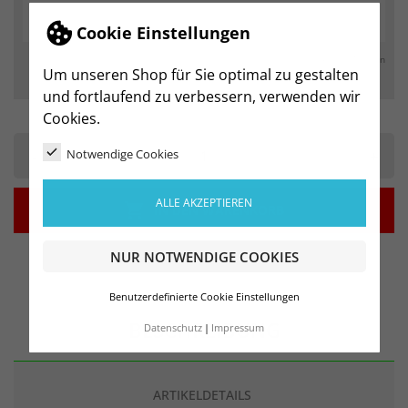
Cookie Einstellungen
max. 250 Zeichen
Um unseren Shop für Sie optimal zu gestalten
und fortlaufend zu verbessern, verwenden wir
Cookies.
-
+
Notwendige Cookies
ALLE AKZEPTIEREN

IN DEN WARENKORB
NUR NOTWENDIGE COOKIES
Benutzerdefinierte Cookie Einstellungen
BESCHREIBUNG
Datenschutz
Impressum
ARTIKELDETAILS