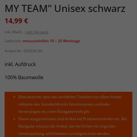
MY TEAM" Unisex schwarz
14,99 €
inkl. MwSt.
zzgl. Versand
Lieferzeit:
voraussichtlich 10 – 20 Werktage
Artikel-Nr.:
029030-99
inkl. Aufdruck
100% Baumwolle
Bitte beachte, dass bei veredelten Textilien (vor allem Artikel
inklusive des Standarddrucks Vereinsnamen und/oder
Vereinslogos etc.) kein Rückgaberecht gilt.
Davon ausgenommen sind Artikel mit Produktionsfehler etc. Bei
Rückgabe müssen die Artikel, wie bei Erhalt mit originaler
Umverpackung und Etiketten zurückgeschickt werden.