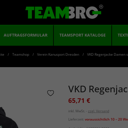
AUFTRAGSFORMULAR
TEAMSPORT KATALOGE
TEXT
ite
Teamshop
Verein Kanusport Dresden
VKD Regenjacke Damen 
VKD Regenja
65,71 €
inkl. MwSt.
zzgl. Versand
Lieferzeit:
voraussichtlich 10 – 20 W