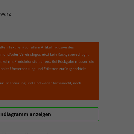
hwarz
lten Textilien (vor allem Artikel inklusive des
und/oder Vereinslogos etc.) kein Rückgaberecht gilt.
kel mit Produktionsfehler etc. Bei Rückgabe müssen die
riginaler Umverpackung und Etiketten zurückgeschickt
ur Orientierung und sind weder farbenecht, noch
ndiagramm anzeigen