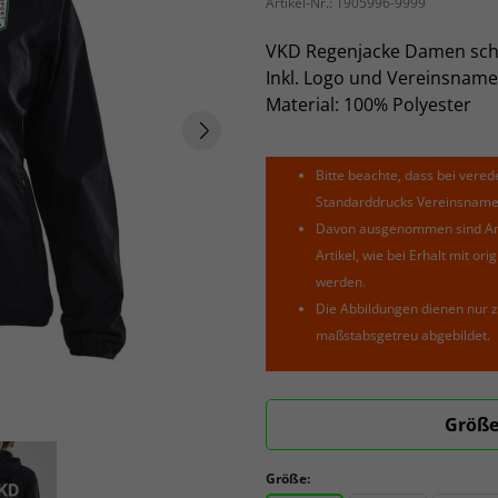
Artikel-Nr.:
1905996-9999
VKD Regenjacke Damen sc
Inkl. Logo und Vereinsname
Material: 100% Polyester
Bitte beachte, dass bei verede
Standarddrucks Vereinsnamen 
Davon ausgenommen sind Arti
Artikel, wie bei Erhalt mit o
werden.
Die Abbildungen dienen nur z
maßstabsgetreu abgebildet.
Größe
Größe: