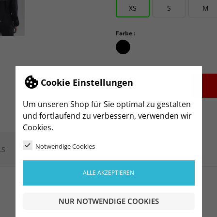
XS
S
M
Farbe :
schwarz_schwarz
Cookie Einstellungen
-
+
Um unseren Shop für Sie optimal zu gestalten
und fortlaufend zu verbessern, verwenden wir
Cookies.
Notwendige Cookies
LS
ALLE AKZEPTIEREN
NUR NOTWENDIGE COOKIES