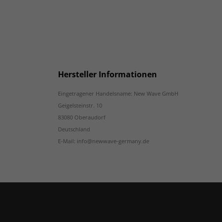
Hersteller Informationen
Eingetragener Handelsname: New Wave GmbH
Geigelsteinstr. 10
83080 Oberaudorf
Deutschland
E-Mail: info@newwave-germany.de