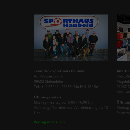
TeamBro - Sporthaus Haubold
ABSOLU
Am Wasserturm 6
Heinz-S
09603 Siebenlehn
Magdebu
Tel.: +49 35242 - 66683 (Mo-Fr 9-13 Uhr)
01067 
Mail: k
Öffnungszeiten
Montag - Freitag von 9:00 - 16:00 Uhr
Öffnun
Abholung / Termine nach Vereinbarung bis 18
Montag -
Uhr
Samstag
Vertrag widerrufen