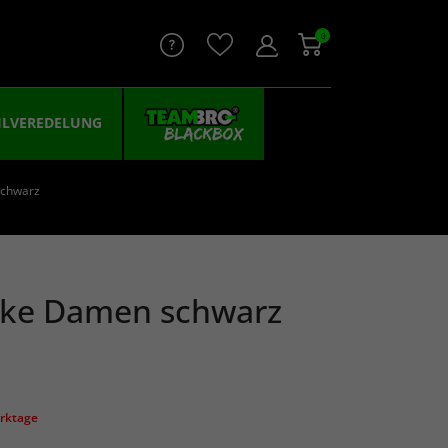
0
ILVEREDELUNG
schwarz
cke Damen schwarz
erktage