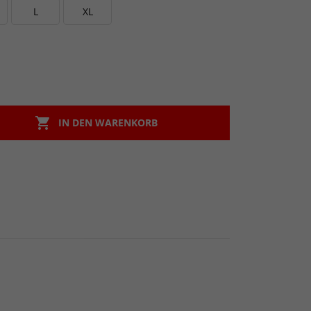
L
XL

IN DEN WARENKORB