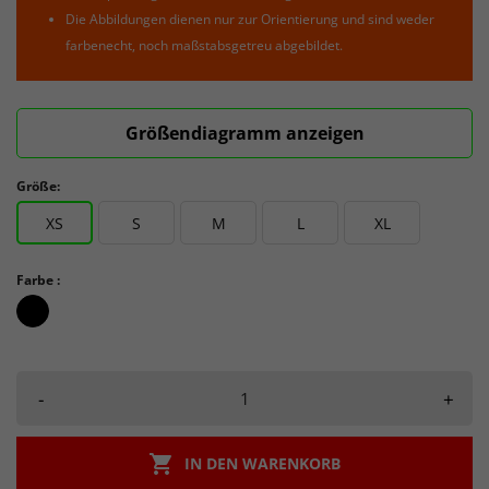
Die Abbildungen dienen nur zur Orientierung und sind weder
farbenecht, noch maßstabsgetreu abgebildet.
Größendiagramm anzeigen
Größe:
XS
S
M
L
XL
Farbe :
schwarz_schwarz
-
+

IN DEN WARENKORB