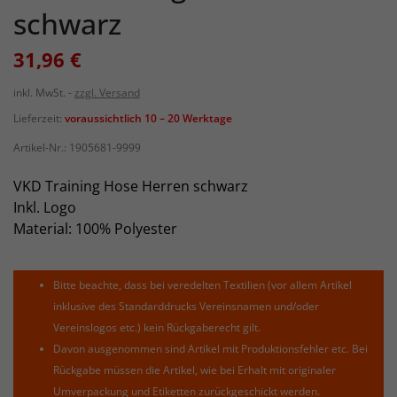
schwarz
31,96 €
inkl. MwSt.
zzgl. Versand
Lieferzeit:
voraussichtlich 10 – 20 Werktage
Artikel-Nr.:
1905681-9999
VKD Training Hose Herren schwarz
Inkl. Logo
Material: 100% Polyester
Bitte beachte, dass bei veredelten Textilien (vor allem Artikel
inklusive des Standarddrucks Vereinsnamen und/oder
Vereinslogos etc.) kein Rückgaberecht gilt.
Davon ausgenommen sind Artikel mit Produktionsfehler etc. Bei
Rückgabe müssen die Artikel, wie bei Erhalt mit originaler
Umverpackung und Etiketten zurückgeschickt werden.