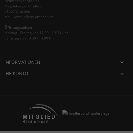
Heinz-Steyer-Stadion
Magdeburger Straße 2
01067 Dresden
Mail: kontakt@ats-dresden.de
Öffnungszeiten
Montag - Freitag von 11:00 - 19:00 Uhr
Samstag von 10:00 - 14:00 Uhr
INFORMATIONEN

IHR KONTO
