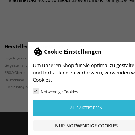
MachineWash40;DoNotBleach;DoNotTumble;IroningLowTe
Hersteller Informationen
Cookie Einstellungen
Eingetragener Handelsname: New Wave GmbH
Um unseren Shop für Sie optimal zu gestalte
Geigelsteinstr. 10
und fortlaufend zu verbessern, verwenden w
83080 Oberaudorf
Cookies.
Deutschland
E-Mail: info@newwave-germany.de
Notwendige Cookies
ALLE AKZEPTIEREN
NUR NOTWENDIGE COOKIES