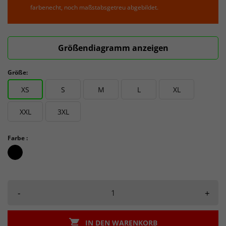
farbenecht, noch maßstabsgetreu abgebildet.
Größendiagramm anzeigen
Größe:
XS
S
M
L
XL
XXL
3XL
Farbe :
schwarz_schwarz
-
+

IN DEN WARENKORB