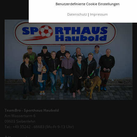
Benutzerdefinierte Cookie Einstellungen
Datenschutz
Impressum
TeamBro - Sporthaus Haubold
Am Wasserturm 6
09603 Siebenlehn
Tel.: +49 35242 - 66683 (Mo-Fr 9-13 Uhr)