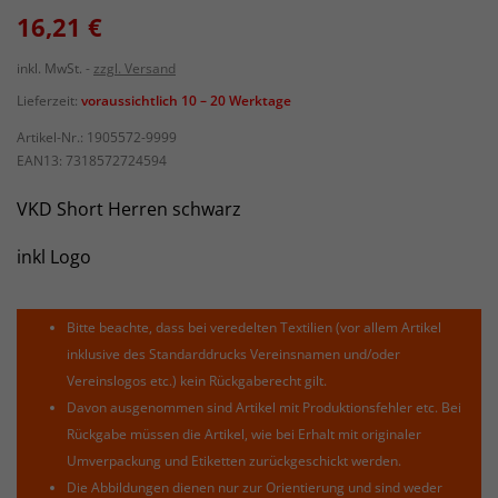
16,21 €
inkl. MwSt.
zzgl. Versand
Lieferzeit:
voraussichtlich 10 – 20 Werktage
Artikel-Nr.:
1905572-9999
EAN13:
7318572724594
VKD Short Herren schwarz
inkl Logo
Bitte beachte, dass bei veredelten Textilien (vor allem Artikel
inklusive des Standarddrucks Vereinsnamen und/oder
Vereinslogos etc.) kein Rückgaberecht gilt.
Davon ausgenommen sind Artikel mit Produktionsfehler etc. Bei
Rückgabe müssen die Artikel, wie bei Erhalt mit originaler
Umverpackung und Etiketten zurückgeschickt werden.
Die Abbildungen dienen nur zur Orientierung und sind weder