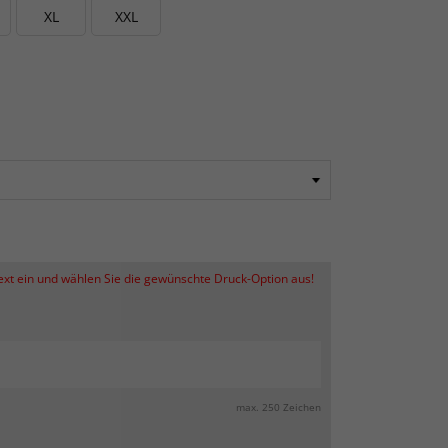
XL
XXL
Text ein und wählen Sie die gewünschte Druck-Option aus!
max. 250 Zeichen