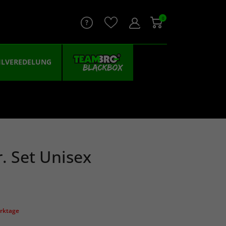
0
ILVEREDELUNG
r. Set Unisex
erktage