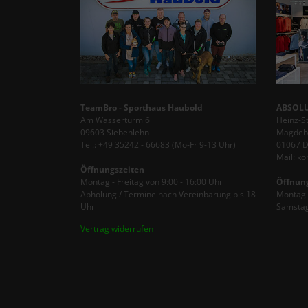
TeamBro - Sporthaus Haubold
ABSOLU
Am Wasserturm 6
Heinz-S
09603 Siebenlehn
Magdebu
Tel.: +49 35242 - 66683 (Mo-Fr 9-13 Uhr)
01067 
Mail: k
Öffnungszeiten
Montag - Freitag von 9:00 - 16:00 Uhr
Öffnun
Abholung / Termine nach Vereinbarung bis 18
Montag -
Uhr
Samstag
Vertrag widerrufen