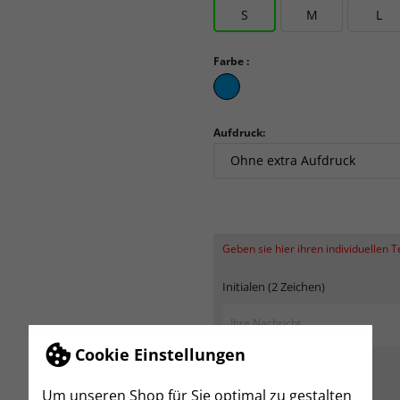
S
M
L
Farbe :
curacao
Aufdruck:
Geben sie hier ihren individuellen 
Initialen (2 Zeichen)
Cookie Einstellungen
Um unseren Shop für Sie optimal zu gestalten