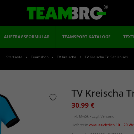
AUFTRAGSFORMULAR
TEAMSPORT KATALOGE
TEXT
Startseite
Teamshop
TV Kreischa
TV Kreischa Tr. Set Unisex
TV Kreischa T
30,99 €
inkl. MwSt.
zzgl. Versand
Lieferzeit:
voraussichtlich 10 – 20 W