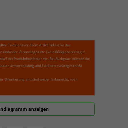
lten Textilien (vor allem Artikel inklusive des
und/oder Vereinslogos etc.) kein Rückgaberecht gilt.
kel mit Produktionsfehler etc. Bei Rückgabe müssen die
riginaler Umverpackung und Etiketten zurückgeschickt
ur Orientierung und sind weder farbenecht, noch
ndiagramm anzeigen