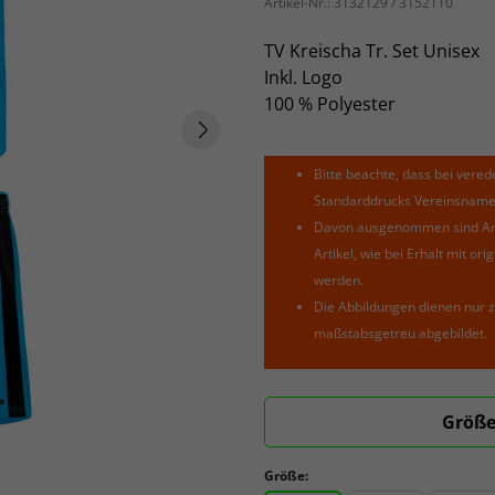
Artikel-Nr.:
3132129 / 3152110
TV Kreischa Tr. Set Unisex
Inkl. Logo
100 % Polyester
Bitte beachte, dass bei verede
Standarddrucks Vereinsnamen 
Davon ausgenommen sind Arti
Artikel, wie bei Erhalt mit o
werden.
Die Abbildungen dienen nur z
maßstabsgetreu abgebildet.
Größe
Größe: