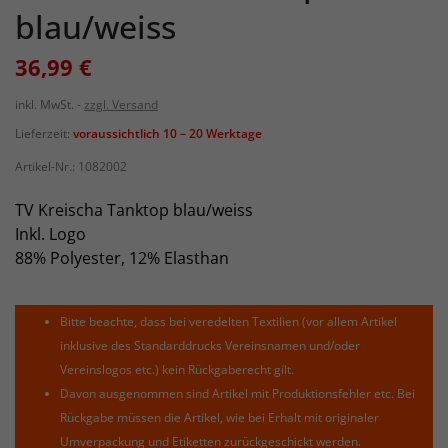
blau/weiss
36,99 €
inkl. MwSt.
zzgl. Versand
Lieferzeit:
voraussichtlich 10 – 20 Werktage
Artikel-Nr.:
1082002
TV Kreischa Tanktop blau/weiss
Inkl. Logo
88% Polyester, 12% Elasthan
Bitte beachte, dass bei veredelten Textilien (vor allem Artikel
inklusive des Standarddrucks Vereinsnamen und/oder
Vereinslogos etc.) kein Rückgaberecht gilt.
Davon ausgenommen sind Artikel mit Produktionsfehler etc. Bei
Rückgabe müssen die Artikel, wie bei Erhalt mit originaler
Umverpackung und Etiketten zurückgeschickt werden.