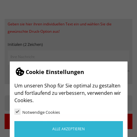
Geben sie hier ihren individuellen Text ein und wählen Sie die
gewünschte Druck-Option aus!
Initialen (2 Zeichen)
Cookie Einstellungen
max. 250 Zeichen
Um unseren Shop für Sie optimal zu gestalten
und fortlaufend zu verbessern, verwenden wir
Cookies.
-
+
Notwendige Cookies

IN DEN WARENKORB
ALLE AKZEPTIEREN