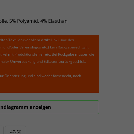
lle, 5% Polyamid, 4% Elasthan
lten Textilien (vor allem Artikel inklusive des
und/oder Vereinslogos etc.) kein Rückgaberecht gilt.
kel mit Produktionsfehler etc. Bei Rückgabe müssen die
riginaler Umverpackung und Etiketten zurückgeschickt
ur Orientierung und sind weder farbenecht, noch
ndiagramm anzeigen
47-50