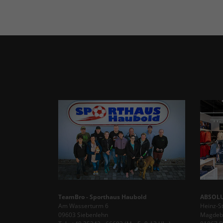
TeamBro - Sporthaus Haubold
ABSOLU
Am Wasserturm 6
Heinz-S
09603 Siebenlehn
Magdebu