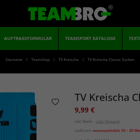
AUFTRAGSFORMULAR
TEAMSPORT KATALOGE
TEXT
Startseite
Teamshop
TV Kreischa
TV Kreischa Classic Socken
TV Kreischa C
9,99 €
inkl. MwSt.
zzgl. Versand
Lieferzeit:
voraussichtlich 10 – 20 W