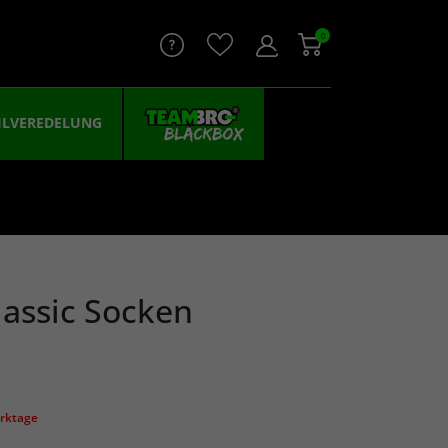
0
ILVEREDELUNG
lassic Socken
erktage