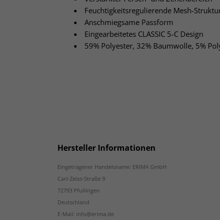
Feuchtigkeitsregulierende Mesh-Strukt
Anschmiegsame Passform
Eingearbeitetes CLASSIC 5-C Design
59% Polyester, 32% Baumwolle, 5% Pol
Hersteller Informationen
Eingetragener Handelsname: ERIMA GmbH
Carl-Zeiss-Straße 9
72793 Pfullingen
Deutschland
E-Mail: info@erima.de