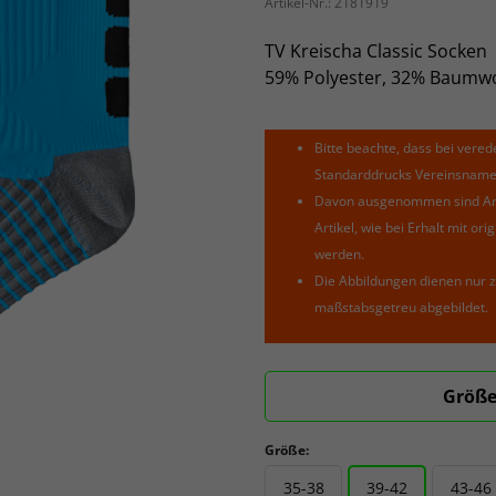
Artikel-Nr.:
2181919
TV Kreischa Classic Socken
59% Polyester, 32% Baumwo
Bitte beachte, dass bei verede
Standarddrucks Vereinsnamen 
Davon ausgenommen sind Arti
Artikel, wie bei Erhalt mit o
werden.
Die Abbildungen dienen nur z
maßstabsgetreu abgebildet.
Größe
Größe:
35-38
39-42
43-46