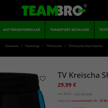
AUFTRAGSFORMULAR
TEAMSPORT KATALOGE
TEXT
Startseite
Teamshop
TV Kreischa
TV Kreischa Short Damen
TV Kreischa 
29,99 €
inkl. MwSt.
zzgl. Versand
Lieferzeit:
voraussichtlich 10 – 20 W