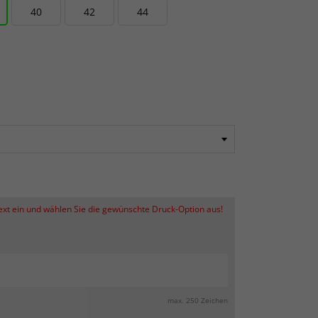
40
42
44
Text ein und wählen Sie die gewünschte Druck-Option aus!
max. 250 Zeichen