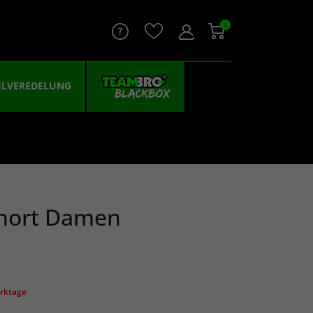
0
ILVEREDELUNG
Short Damen
erktage