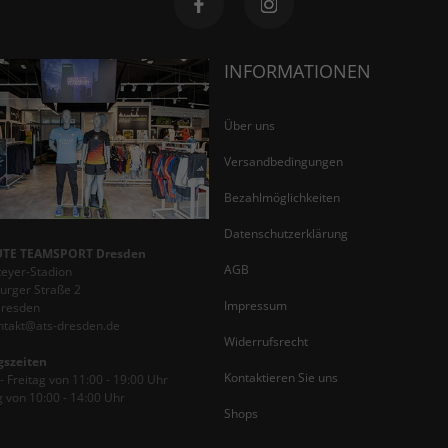
INFORMATIONEN
Über uns
Versandbedingungen
Bezahlmöglichkeiten
Datenschutzerklärung
TE TEAMSPORT Dresden
AGB
teyer-Stadion
rger Straße 2
Impressum
Dresden
ontakt@ats-dresden.de
Widerrufsrecht
gszeiten
Kontaktieren Sie uns
 Freitag von 11:00 - 19:00 Uhr
 von 10:00 - 14:00 Uhr
Shops