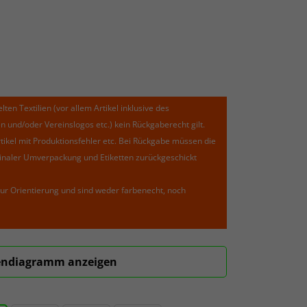
lten Textilien (vor allem Artikel inklusive des
und/oder Vereinslogos etc.) kein Rückgaberecht gilt.
kel mit Produktionsfehler etc. Bei Rückgabe müssen die
riginaler Umverpackung und Etiketten zurückgeschickt
ur Orientierung und sind weder farbenecht, noch
ndiagramm anzeigen