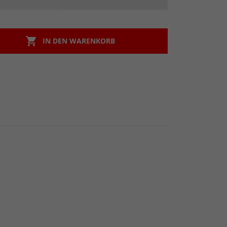

IN DEN WARENKORB