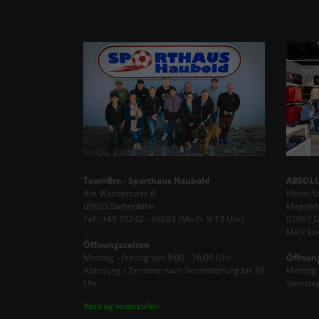
TeamBro - Sporthaus Haubold
ABSOLU
Am Wasserturm 6
Heinz-S
09603 Siebenlehn
Magdebu
Tel.: +49 35242 - 66683 (Mo-Fr 9-13 Uhr)
01067 
Mail: k
Öffnungszeiten
Montag - Freitag von 9:00 - 16:00 Uhr
Öffnun
Abholung / Termine nach Vereinbarung bis 18
Montag -
Uhr
Samstag
Vertrag widerrufen