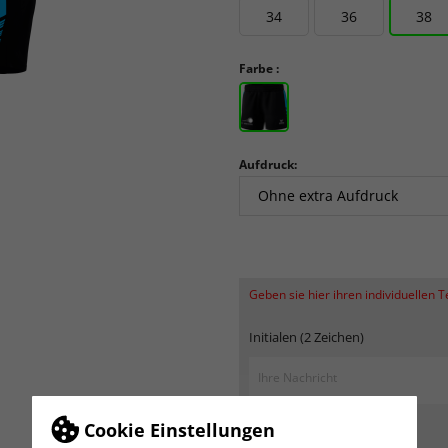
34
36
38
Farbe :
Aufdruck:
Geben sie hier ihren individuellen 
Initialen (2 Zeichen)
Cookie Einstellungen