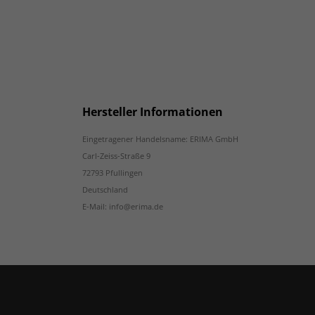
Hersteller Informationen
Eingetragener Handelsname: ERIMA GmbH
Carl-Zeiss-Straße 9
72793 Pfullingen
Deutschland
E-Mail: info@erima.de