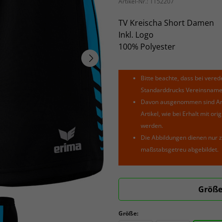
Artikel-Nr.:
1152207
TV Kreischa Short Damen
Inkl. Logo
100% Polyester
Bitte beachte, dass bei verede
Standarddrucks Vereinsnamen 
Davon ausgenommen sind Arti
Artikel, wie bei Erhalt mit o
werden.
Die Abbildungen dienen nur z
maßstabsgetreu abgebildet.
Größe
Größe: