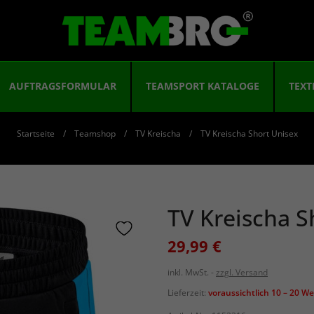
AUFTRAGSFORMULAR
TEAMSPORT KATALOGE
TEXT
Startseite
Teamshop
TV Kreischa
TV Kreischa Short Unisex
TV Kreischa S
29,99 €
inkl. MwSt.
zzgl. Versand
Lieferzeit:
voraussichtlich 10 – 20 W