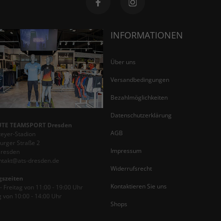
INFORMATIONEN
Über uns
Versandbedingungen
Bezahlmöglichkeiten
Datenschutzerklärung
TE TEAMSPORT Dresden
AGB
teyer-Stadion
rger Straße 2
Impressum
Dresden
ontakt@ats-dresden.de
Widerrufsrecht
gszeiten
Kontaktieren Sie uns
 Freitag von 11:00 - 19:00 Uhr
 von 10:00 - 14:00 Uhr
Shops