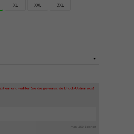
XL
XXL
3XL
Text ein und wählen Sie die gewünschte Druck-Option aus!
max. 250 Zeichen