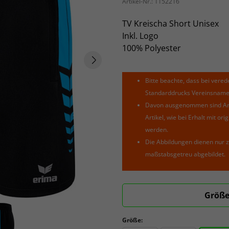
Artikel-Nr.:
1152216
TV Kreischa Short Unisex
Inkl. Logo
100% Polyester
Bitte beachte, dass bei verede
Standarddrucks Vereinsnamen 
Davon ausgenommen sind Arti
Artikel, wie bei Erhalt mit o
werden.
Die Abbildungen dienen nur z
maßstabsgetreu abgebildet.
Größe
Größe: