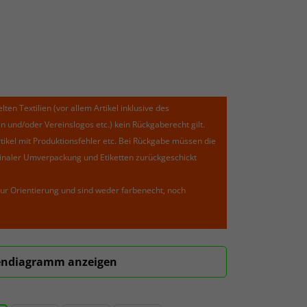
lten Textilien (vor allem Artikel inklusive des
und/oder Vereinslogos etc.) kein Rückgaberecht gilt.
kel mit Produktionsfehler etc. Bei Rückgabe müssen die
riginaler Umverpackung und Etiketten zurückgeschickt
ur Orientierung und sind weder farbenecht, noch
ndiagramm anzeigen