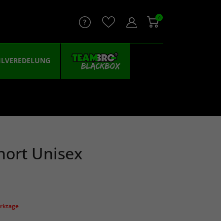
0
ILVEREDELUNG
hort Unisex
erktage