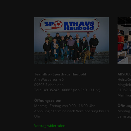
TeamBro - Sporthaus Haubold
ABSOLU
Am Wasserturm 6
Heinz-S
09603 Siebenlehn
Magdebu
Tel.: +49 35242 - 66683 (Mo-Fr 9-13 Uhr)
01067 
Mail: k
Öffnungszeiten
Montag - Freitag von 9:00 - 16:00 Uhr
Öffnun
Abholung / Termine nach Vereinbarung bis 18
Montag -
Uhr
Samstag
Vertrag widerrufen