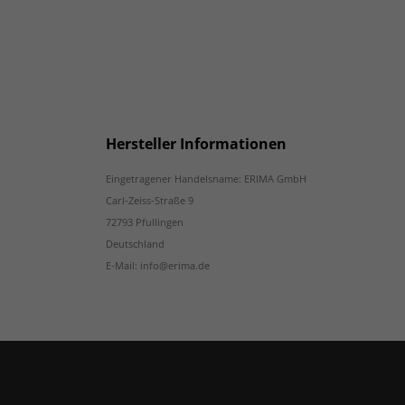
Hersteller Informationen
Eingetragener Handelsname: ERIMA GmbH
Carl-Zeiss-Straße 9
72793 Pfullingen
Deutschland
E-Mail: info@erima.de