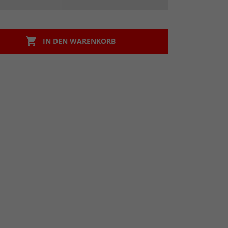

IN DEN WARENKORB