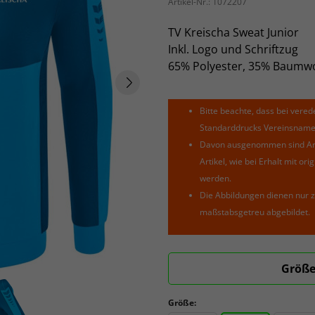
Artikel-Nr.:
1072207
TV Kreischa Sweat Junior
Inkl. Logo und Schriftzug
65% Polyester, 35% Baumwo
Bitte beachte, dass bei verede
Standarddrucks Vereinsnamen 
Davon ausgenommen sind Arti
Artikel, wie bei Erhalt mit o
werden.
Die Abbildungen dienen nur z
maßstabsgetreu abgebildet.
Größe
Größe: