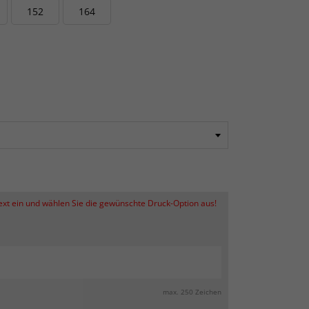
152
164
Text ein und wählen Sie die gewünschte Druck-Option aus!
max. 250 Zeichen