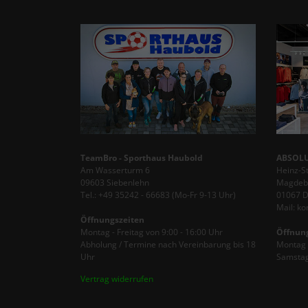
TeamBro - Sporthaus Haubold
ABSOLU
Am Wasserturm 6
Heinz-S
09603 Siebenlehn
Magdebu
Tel.: +49 35242 - 66683 (Mo-Fr 9-13 Uhr)
01067 
Mail: k
Öffnungszeiten
Montag - Freitag von 9:00 - 16:00 Uhr
Öffnun
Abholung / Termine nach Vereinbarung bis 18
Montag -
Uhr
Samstag
Vertrag widerrufen