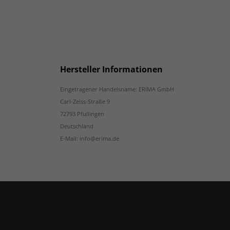
Hersteller Informationen
Eingetragener Handelsname: ERIMA GmbH
Carl-Zeiss-Straße 9
72793 Pfullingen
Deutschland
E-Mail: info@erima.de