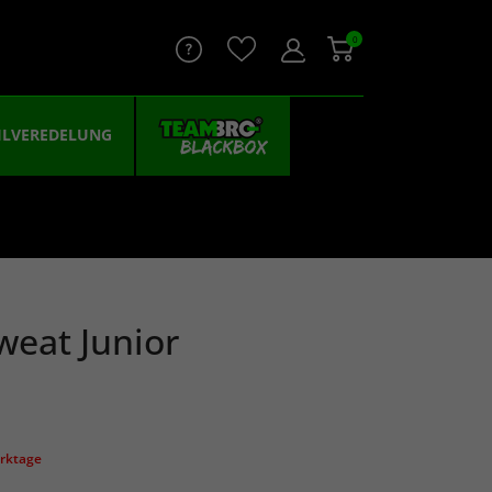
0
ILVEREDELUNG
weat Junior
erktage