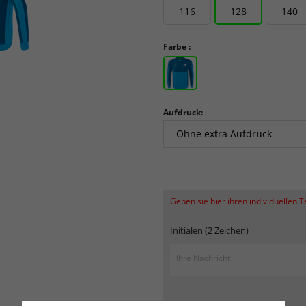
116
128
140
Farbe :
Aufdruck:
Geben sie hier ihren individuellen 
Initialen (2 Zeichen)