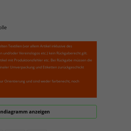
lle
lten Textilien (vor allem Artikel inklusive des
und/oder Vereinslogos etc.) kein Rückgaberecht gilt.
kel mit Produktionsfehler etc. Bei Rückgabe müssen die
riginaler Umverpackung und Etiketten zurückgeschickt
ur Orientierung und sind weder farbenecht, noch
ndiagramm anzeigen