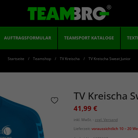
AUFTRAGSFORMULAR
TEAMSPORT KATALOGE
TEXT
Startseite
Teamshop
TV Kreischa
TV Kreischa Sweat Junior
TV Kreischa S
41,99 €
inkl. MwSt.
zzgl. Versand
Lieferzeit:
voraussichtlich 10 – 20 W