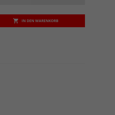

IN DEN WARENKORB