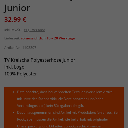
Junior
32,99 €
inkl. MwSt.
zzgl. Versand
Lieferzeit:
voraussichtlich 10 – 20 Werktage
Artikel-Nr.:
1102207
TV Kreischa Polyesterhose Junior
Inkl. Logo
100% Polyester
Bitte beachte, dass bei veredelten Textilien (vor allem Artikel
inklusive des Standarddrucks Vereinsnamen und/oder
Vereinslogos etc.) kein Rückgaberecht gilt.
Davon ausgenommen sind Artikel mit Produktionsfehler etc. Bei
Rückgabe müssen die Artikel, wie bei Erhalt mit originaler
Umverpackung und Etiketten zurückgeschickt werden.