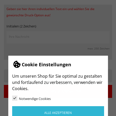
Geben sie hier ihren individuellen Text ein und wählen Sie die
gewünschte Druck-Option aus!
Initialen (2 Zeichen)
max. 250 Zeichen
Cookie Einstellungen
-
+
Um unseren Shop für Sie optimal zu gestalten
und fortlaufend zu verbessern, verwenden wir
Cookies.

IN DEN WARENKORB
Notwendige Cookies
ALLE AKZEPTIEREN