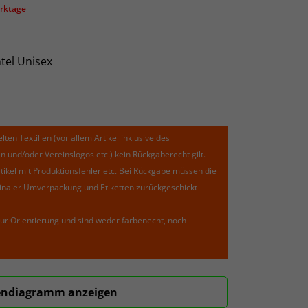
erktage
tel Unisex
lten Textilien (vor allem Artikel inklusive des
und/oder Vereinslogos etc.) kein Rückgaberecht gilt.
kel mit Produktionsfehler etc. Bei Rückgabe müssen die
riginaler Umverpackung und Etiketten zurückgeschickt
ur Orientierung und sind weder farbenecht, noch
ndiagramm anzeigen