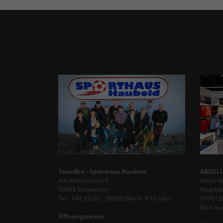
TeamBro - Sporthaus Haubold
ABSOLU
Am Wasserturm 6
Heinz-S
09603 Siebenlehn
Magdebu
Tel.: +49 35242 - 66683 (Mo-Fr 9-13 Uhr)
01067 
Mail: k
Öffnungszeiten