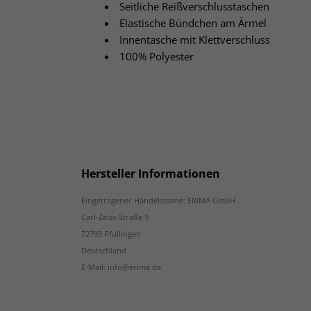
Seitliche Reißverschlusstaschen
Elastische Bündchen am Ärmel
Innentasche mit Klettverschluss
100% Polyester
Hersteller Informationen
Eingetragener Handelsname: ERIMA GmbH
Carl-Zeiss-Straße 9
72793 Pfullingen
Deutschland
E-Mail: info@erima.de