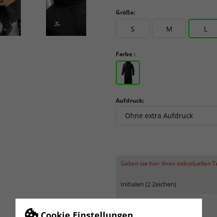
Größe:
S
M
L
Farbe :
Aufdruck:
Geben sie hier ihren individuellen 
Initialen (2 Zeichen)
Cookie Einstellungen