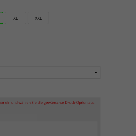
XL
XXL
Text ein und wählen Sie die gewünschte Druck-Option aus!