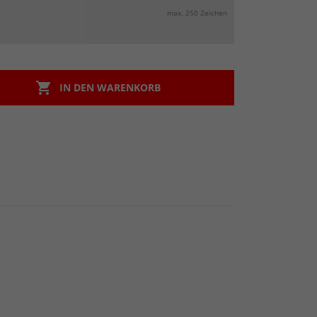
max. 250 Zeichen

IN DEN WARENKORB