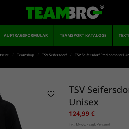
AUFTRAGSFORMULAR
TEAMSPORT KATALOGE
TEXT
tseite
Teamshop
TSV Seifersdorf
TSV Seifersdorf Stadionmantel Un
TSV Seifersdo
Unisex
124,99 €
inkl. MwSt.
zzgl. Versand