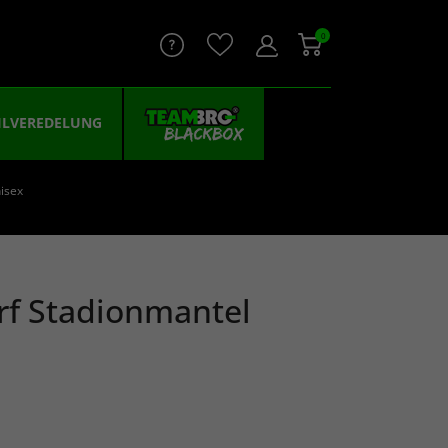
0
ILVEREDELUNG
isex
rf Stadionmantel