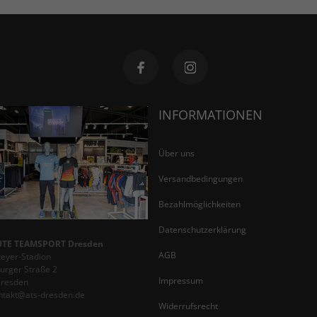
INFORMATIONEN
Über uns
Versandbedingungen
Bezahlmöglichkeiten
Datenschutzerklärung
TE TEAMSPORT Dresden
AGB
teyer-Stadion
rger Straße 2
Impressum
Dresden
ontakt@ats-dresden.de
Widerrufsrecht