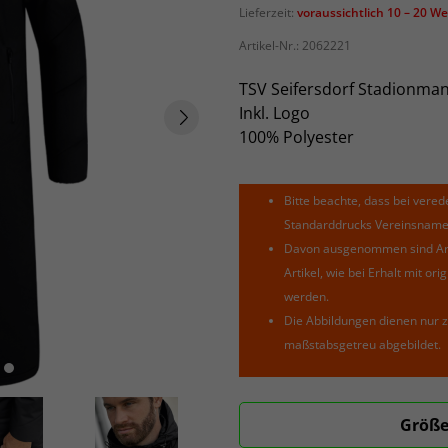
Lieferzeit:
voraussichtlich 10 – 20 W
Artikel-Nr.:
2062221
TSV Seifersdorf Stadionman
Inkl. Logo
100% Polyester
Bitte beachte, dass bei verede
Standarddrucks Vereinsnamen 
Davon ausgenommen sind Arti
Artikel, wie bei Erhalt mit o
werden.
Die Abbildungen dienen nur z
maßstabsgetreu abgebildet.
Größe