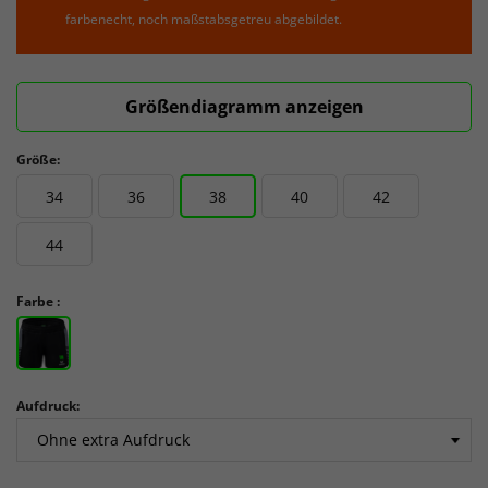
farbenecht, noch maßstabsgetreu abgebildet.
Größendiagramm anzeigen
Größe:
34
36
38
40
42
44
Farbe :
Aufdruck: