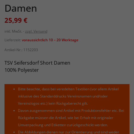
Damen
25,99 €
inkl. MwSt.
zzgl. Versand
Lieferzeit:
voraussichtlich 10 – 20 Werktage
Artikel-Nr.:
1152203
TSV Seifersdorf Short Damen
100% Polyester
Bitte beachte, dass bei veredelten Textilien (vor allem Artikel
inklusive des Standarddrucks Vereinsnamen und/oder
Vereinslogos etc.) kein Rückgaberecht gilt.
Davon ausgenommen sind Artikel mit Produktionsfehler etc. Bei
Rückgabe müssen die Artikel, wie bei Erhalt mit originaler
Umverpackung und Etiketten zurückgeschickt werden.
Die Abbildungen dienen nur zur Orientierung und sind weder