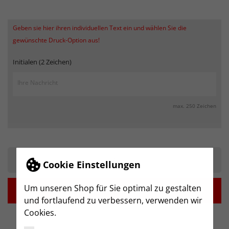
Geben sie hier ihren individuellen Text ein und wählen Sie die
gewünschte Druck-Option aus!
Initialen (2 Zeichen)
max. 250 Zeichen
-
+
Cookie Einstellungen
Um unseren Shop für Sie optimal zu gestalten

IN DEN WARENKORB
und fortlaufend zu verbessern, verwenden wir
Cookies.