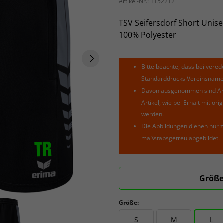
Artikel-Nr.:
1152212
TSV Seifersdorf Short Unise
100% Polyester
Bitte beachte, dass bei verede
Standarddrucks Vereinsnamen 
Davon ausgenommen sind Arti
Artikel, wie bei Erhalt mit o
werden.
Die Abbildungen dienen nur z
maßstabsgetreu abgebildet.
Größe
Größe:
S
M
L