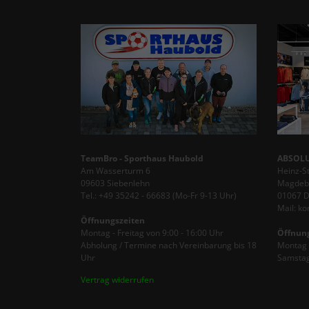
TeamBro - Sporthaus Haubold
ABSOLU
Am Wasserturm 6
Heinz-S
09603 Siebenlehn
Magdebu
Tel.: +49 35242 - 66683 (Mo-Fr 9-13 Uhr)
01067 
Mail: k
Öffnungszeiten
Montag - Freitag von 9:00 - 16:00 Uhr
Öffnun
Abholung / Termine nach Vereinbarung bis 18
Montag -
Uhr
Samstag
Vertrag widerrufen