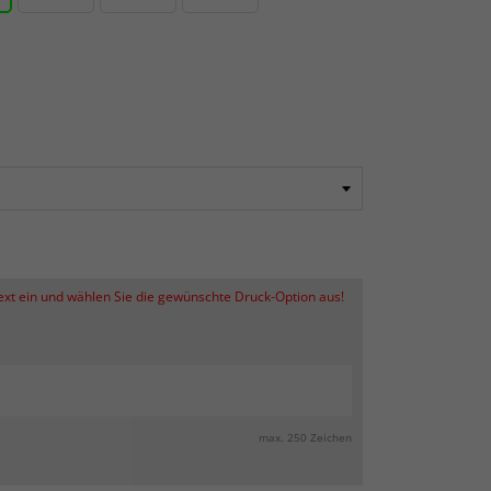
Text ein und wählen Sie die gewünschte Druck-Option aus!
max. 250 Zeichen