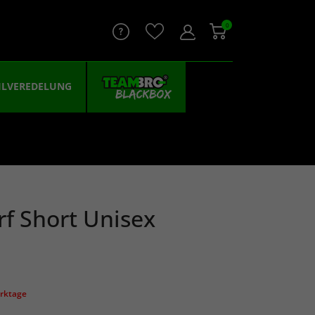
0
ILVEREDELUNG
rf Short Unisex
erktage