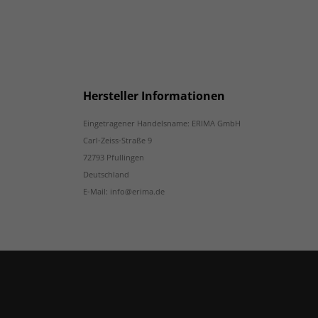
Hersteller Informationen
Eingetragener Handelsname: ERIMA GmbH
Carl-Zeiss-Straße 9
72793 Pfullingen
Deutschland
E-Mail: info@erima.de