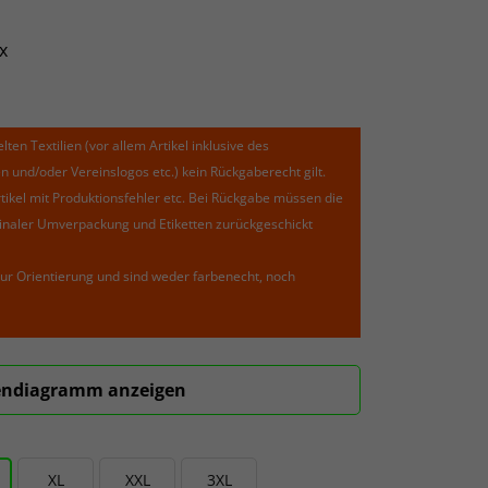
x
lten Textilien (vor allem Artikel inklusive des
und/oder Vereinslogos etc.) kein Rückgaberecht gilt.
kel mit Produktionsfehler etc. Bei Rückgabe müssen die
riginaler Umverpackung und Etiketten zurückgeschickt
ur Orientierung und sind weder farbenecht, noch
ndiagramm anzeigen
XL
XXL
3XL