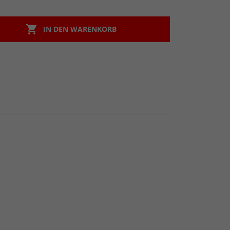

IN DEN WARENKORB