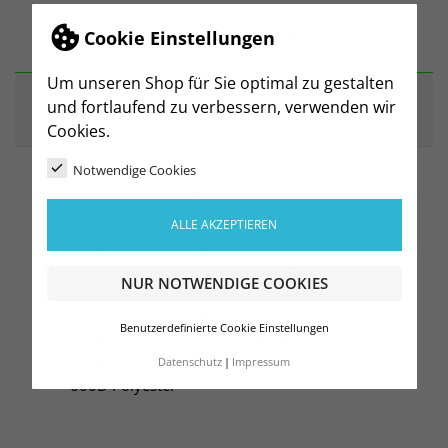
BESCHREIBUNG
Cookie Einstellungen
Um unseren Shop für Sie optimal zu gestalten
und fortlaufend zu verbessern, verwenden wir
ARTIKELDETAILS
Cookies.
Notwendige Cookies
Maße: 30 x 18 x 45 cm (L x B x H), 24 Liter
Abnehmbare Netztasche zur Ballaufbewahrung
ALLE AKZEPTIEREN
Hauptfach mit doppeltem Reißverschluss
Bodenfach zur separaten Aufbewahrung deiner
NUR NOTWENDIGE COOKIES
Schuhe
Gepolsterte, verstellbare Schultergurte
Benutzerdefinierte Cookie Einstellungen
Seitliche Netztaschen für Trinkflasche und
Kleinteile
Datenschutz
Impressum
600D Polyester