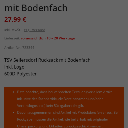
mit Bodenfach
27,99 €
inkl. MwSt.
zzgl. Versand
Lieferzeit:
voraussichtlich 10 – 20 Werktage
Artikel-Nr.:
723344
TSV Seifersdorf Rucksack mit Bodenfach
Inkl. Logo
600D Polyester
Bitte beachte, dass bei veredelten Textilien (vor allem Artikel
inklusive des Standarddrucks Vereinsnamen und/oder
Vereinslogos etc.) kein Rückgaberecht gilt.
Davon ausgenommen sind Artikel mit Produktionsfehler etc. Bei
Rückgabe müssen die Artikel, wie bei Erhalt mit originaler
Umverpackung und Etiketten zurückgeschickt werden.