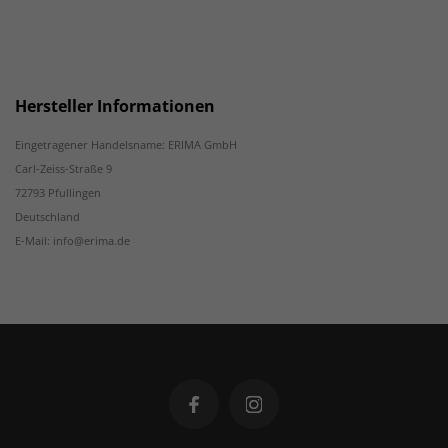
Hersteller Informationen
Eingetragener Handelsname: ERIMA GmbH
Carl-Zeiss-Straße 9
72793 Pfullingen
Deutschland
E-Mail: info@erima.de