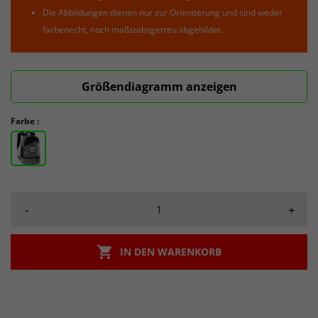
Die Abbildungen dienen nur zur Orientierung und sind weder
farbenecht, noch maßstabsgetreu abgebildet.
Größendiagramm anzeigen
Farbe :
-
+

IN DEN WARENKORB