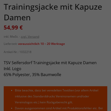
Trainingsjacke mit Kapuze
Damen
54,99 €
inkl. MwSt.
zzgl. Versand
Lieferzeit:
voraussichtlich 10 – 20 Werktage
Artikel-Nr.:
1032218
TSV Seifersdorf Trainingsjacke mit Kapuze Damen
Inkl. Logo
65% Polyester, 35% Baumwolle
Bitte beachte, dass bei veredelten Textilien (vor allem Artikel
inklusive des Standarddrucks Vereinsnamen und/oder
Vereinslogos etc.) kein Rückgaberecht gilt.
Davon ausgenommen sind Artikel mit Produktionsfehler etc. Bei