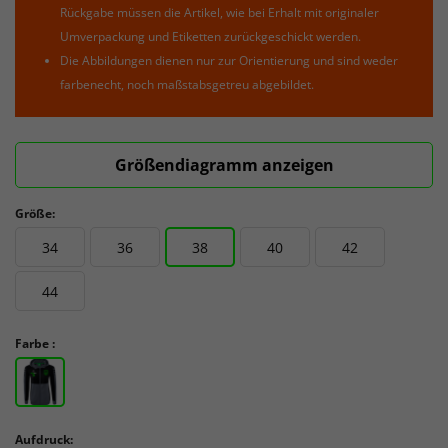
Rückgabe müssen die Artikel, wie bei Erhalt mit originaler
Umverpackung und Etiketten zurückgeschickt werden.
Die Abbildungen dienen nur zur Orientierung und sind weder
farbenecht, noch maßstabsgetreu abgebildet.
Größendiagramm anzeigen
Größe:
34
36
38
40
42
44
Farbe :
Aufdruck: