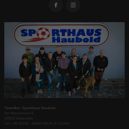
TeamBro - Sporthaus Haubold
Am Wasserturm 6
09603 Siebenlehn
Tel.: +49 35242 - 66683 (Mo-Fr 9-13 Uhr)