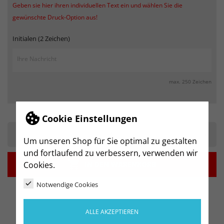
Geben sie hier ihren individuellen Text ein und wählen Sie die
gewünschte Druck-Option aus!
Initialen (2 Zeichen)
max. 250 Zeichen
Cookie Einstellungen
-
+
Um unseren Shop für Sie optimal zu gestalten
und fortlaufend zu verbessern, verwenden wir

IN DEN WARENKORB
Cookies.
Notwendige Cookies
ALLE AKZEPTIEREN