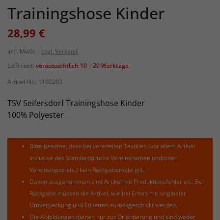
Trainingshose Kinder
28,99 €
inkl. MwSt.
zzgl. Versand
Lieferzeit:
voraussichtlich 10 – 20 Werktage
Artikel-Nr.:
1102203
TSV Seifersdorf Trainingshose Kinder
100% Polyester
Bitte beachte, dass bei veredelten Textilien (vor allem Artikel
inklusive des Standarddrucks Vereinsnamen und/oder
Vereinslogos etc.) kein Rückgaberecht gilt.
Davon ausgenommen sind Artikel mit Produktionsfehler etc. Bei
Rückgabe müssen die Artikel, wie bei Erhalt mit originaler
Umverpackung und Etiketten zurückgeschickt werden.
Die Abbildungen dienen nur zur Orientierung und sind weder