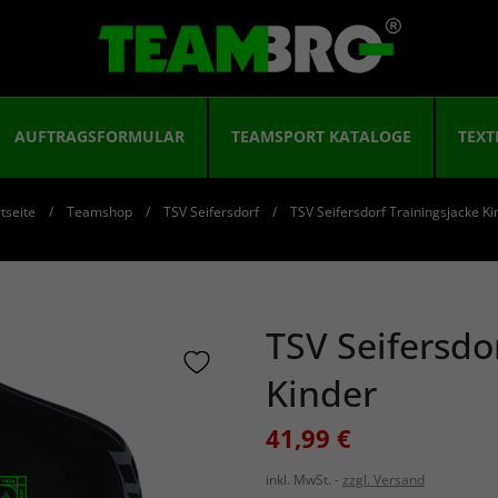
AUFTRAGSFORMULAR
TEAMSPORT KATALOGE
TEXT
tseite
Teamshop
TSV Seifersdorf
TSV Seifersdorf Trainingsjacke Ki
TSV Seifersdo
Kinder
41,99 €
inkl. MwSt.
zzgl. Versand