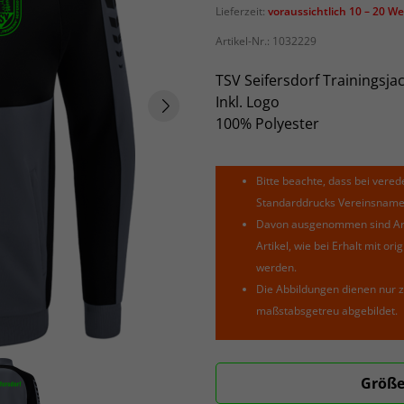
Lieferzeit:
voraussichtlich 10 – 20 W
Artikel-Nr.:
1032229
TSV Seifersdorf Trainingsja
Inkl. Logo
100% Polyester
Bitte beachte, dass bei verede
Standarddrucks Vereinsnamen 
Davon ausgenommen sind Arti
Artikel, wie bei Erhalt mit o
werden.
Die Abbildungen dienen nur z
maßstabsgetreu abgebildet.
Größe