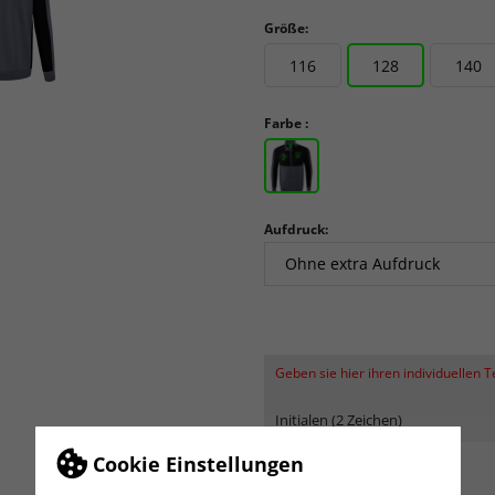
Größe:
116
128
140
Farbe :
Aufdruck:
Geben sie hier ihren individuellen 
Initialen (2 Zeichen)
Cookie Einstellungen