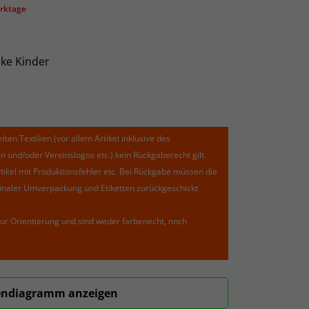
erktage
cke Kinder
lten Textilien (vor allem Artikel inklusive des
und/oder Vereinslogos etc.) kein Rückgaberecht gilt.
kel mit Produktionsfehler etc. Bei Rückgabe müssen die
riginaler Umverpackung und Etiketten zurückgeschickt
ur Orientierung und sind weder farbenecht, noch
ndiagramm anzeigen