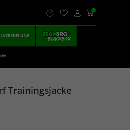
0
ILVEREDELUNG
nder
rf Trainingsjacke