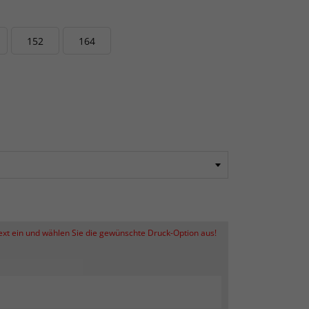
152
164
Text ein und wählen Sie die gewünschte Druck-Option aus!