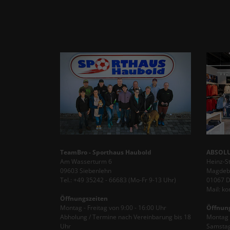
TeamBro - Sporthaus Haubold
ABSOLU
Am Wasserturm 6
Heinz-S
09603 Siebenlehn
Magdebu
Tel.: +49 35242 - 66683 (Mo-Fr 9-13 Uhr)
01067 
Mail: k
Öffnungszeiten
Montag - Freitag von 9:00 - 16:00 Uhr
Öffnun
Abholung / Termine nach Vereinbarung bis 18
Montag -
Uhr
Samstag