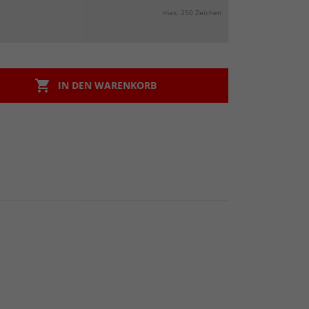
max. 250 Zeichen

IN DEN WARENKORB