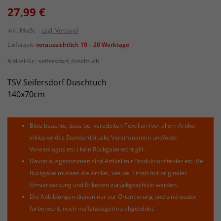
27,99 €
inkl. MwSt.
zzgl. Versand
Lieferzeit:
voraussichtlich 10 – 20 Werktage
Artikel-Nr.:
seifersdorf_duschtuch
TSV Seifersdorf Duschtuch
140x70cm
Bitte beachte, dass bei veredelten Textilien (vor allem Artikel
inklusive des Standarddrucks Vereinsnamen und/oder
Vereinslogos etc.) kein Rückgaberecht gilt.
Davon ausgenommen sind Artikel mit Produktionsfehler etc. Bei
Rückgabe müssen die Artikel, wie bei Erhalt mit originaler
Umverpackung und Etiketten zurückgeschickt werden.
Die Abbildungen dienen nur zur Orientierung und sind weder
farbenecht, noch maßstabsgetreu abgebildet.