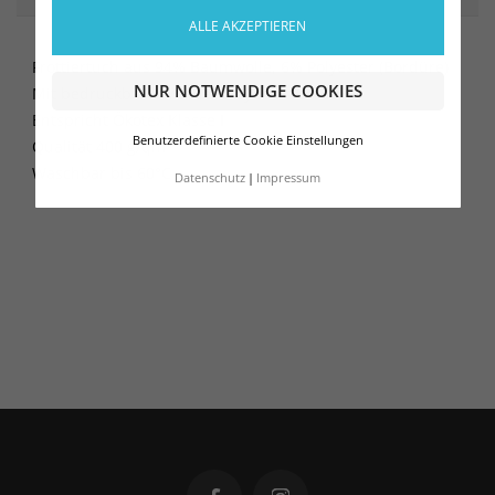
ALLE AKZEPTIEREN
Frottiertuch aus 94% Baumwolle, 6% Polyester (Bordüre)
NUR NOTWENDIGE COOKIES
Mit bedruckbarer weißer Polyester-Bordüre
Entspricht Ökotex Klasse I
Benutzerdefinierte Cookie Einstellungen
Qualität 400 g/qm
Waschbar bis 60°C
Datenschutz
Impressum