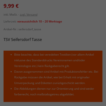
9,99 €
inkl. MwSt.
zzgl. Versand
Lieferzeit:
voraussichtlich 10 – 20 Werktage
Artikel-Nr.:
seifersdorf_tasse
TSV Seifersdorf Tasse
Bitte beachte, dass bei veredelten Textilien (vor allem Artikel
inklusive des Standarddrucks Vereinsnamen und/oder
Vereinslogos etc.) kein Rückgaberecht gilt.
Davon ausgenommen sind Artikel mit Produktionsfehler etc. Bei
Rückgabe müssen die Artikel, wie bei Erhalt mit originaler
Umverpackung und Etiketten zurückgeschickt werden.
Die Abbildungen dienen nur zur Orientierung und sind weder
farbenecht, noch maßstabsgetreu abgebildet.