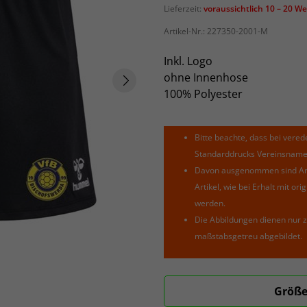
Lieferzeit:
voraussichtlich 10 – 20 W
Artikel-Nr.:
227350-2001-M
Inkl. Logo
ohne Innenhose
100% Polyester
Bitte beachte, dass bei verede
Standarddrucks Vereinsnamen 
Davon ausgenommen sind Arti
Artikel, wie bei Erhalt mit o
werden.
Die Abbildungen dienen nur z
maßstabsgetreu abgebildet.
Größe