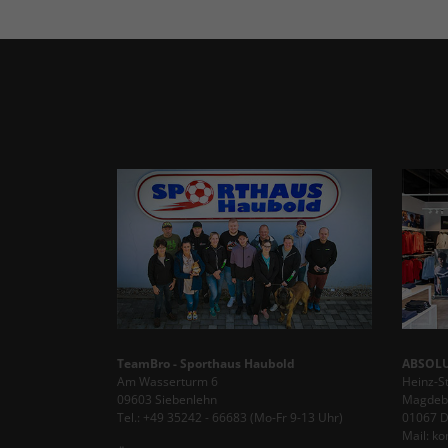
TeamBro - Sporthaus Haubold
ABSOLU
Am Wasserturm 6
Heinz-S
09603 Siebenlehn
Magdebu
Tel.: +49 35242 - 66683 (Mo-Fr 9-13 Uhr)
01067 
Mail: k