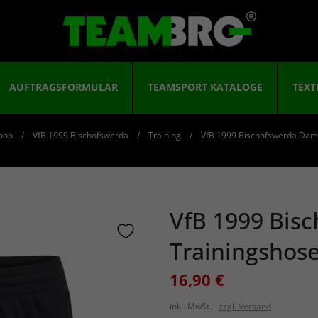
AUFTRAGSFORMULAR
TEAMSPORT KATALOGE
TEXT
hop
VfB 1999 Bischofswerda
Training
VfB 1999 Bischofswerda Dam
VfB 1999 Bis
Trainingshose
16,90 €
inkl. MwSt.
zzgl. Versand