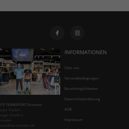
INFORMATIONEN
Über uns
Versandbedingungen
Bezahlmöglichkeiten
Datenschutzerklärung
TE TEAMSPORT Dresden
AGB
teyer-Stadion
rger Straße 2
Impressum
Dresden
ontakt@ats-dresden.de