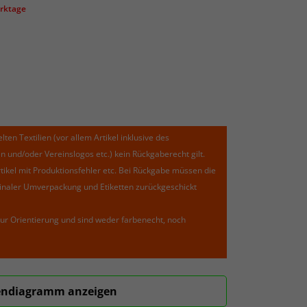
erktage
lten Textilien (vor allem Artikel inklusive des
und/oder Vereinslogos etc.) kein Rückgaberecht gilt.
kel mit Produktionsfehler etc. Bei Rückgabe müssen die
riginaler Umverpackung und Etiketten zurückgeschickt
ur Orientierung und sind weder farbenecht, noch
ndiagramm anzeigen