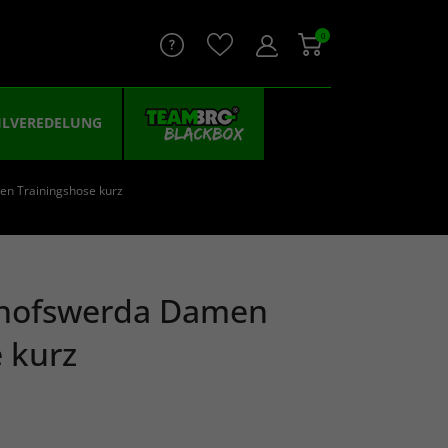
0
ILVEREDELUNG
en Trainingshose kurz
chofswerda Damen
 kurz