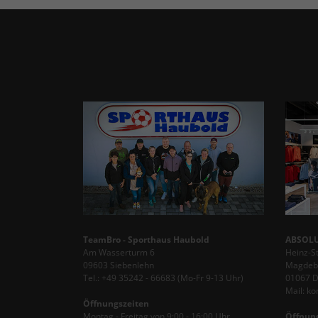
TeamBro - Sporthaus Haubold
ABSOLU
Am Wasserturm 6
Heinz-S
09603 Siebenlehn
Magdebu
Tel.: +49 35242 - 66683 (Mo-Fr 9-13 Uhr)
01067 
Mail: k
Öffnungszeiten
Montag - Freitag von 9:00 - 16:00 Uhr
Öffnun