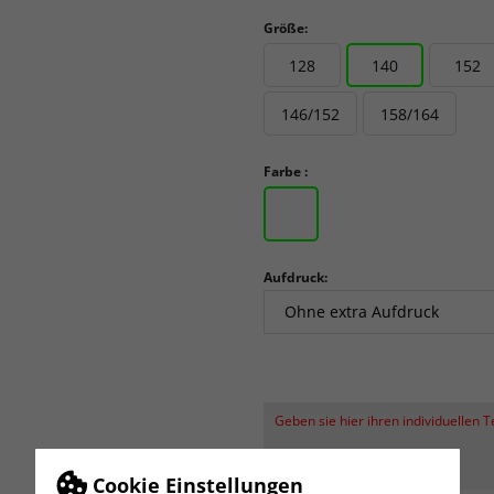
Größe:
128
140
152
146/152
158/164
Farbe :
Aufdruck:
Geben sie hier ihren individuellen 
Initialen (2 Zeichen)
Cookie Einstellungen