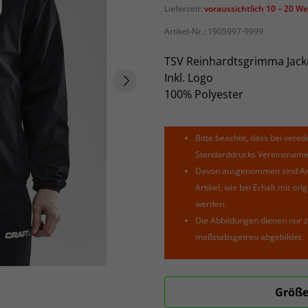
Lieferzeit:
voraussichtlich 10 – 20 W
Artikel-Nr.:
1905997-9999
TSV Reinhardtsgrimma Jacke
Inkl. Logo
100% Polyester
Bitte beachte, dass bei verede
Standarddrucks Vereinsnamen 
Davon ausgenommen sind Arti
Artikel, wie bei Erhalt mit o
werden.
Die Abbildungen dienen nur z
maßstabsgetreu abgebildet.
Größe