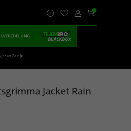
0
ILVEREDELUNG
Jacket Rain Jr
tsgrimma Jacket Rain