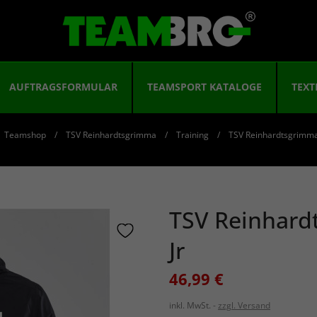
AUFTRAGSFORMULAR
TEAMSPORT KATALOGE
TEXT
Teamshop
TSV Reinhardtsgrimma
Training
TSV Reinhardtsgrimma 
TSV Reinhard
Jr
46,99 €
inkl. MwSt.
zzgl. Versand