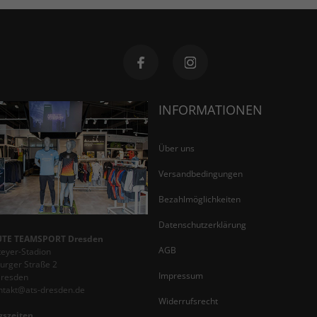
INFORMATIONEN
Über uns
Versandbedingungen
Bezahlmöglichkeiten
Datenschutzerklärung
TE TEAMSPORT Dresden
AGB
teyer-Stadion
rger Straße 2
Impressum
Dresden
ontakt@ats-dresden.de
Widerrufsrecht
gszeiten