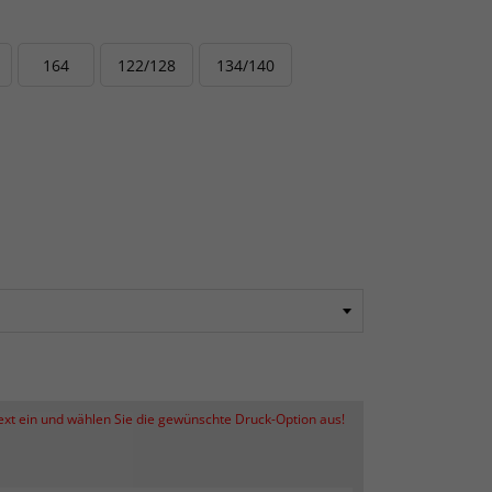
164
122/128
134/140
Text ein und wählen Sie die gewünschte Druck-Option aus!