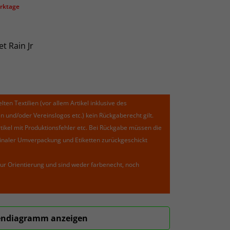
erktage
t Rain Jr
lten Textilien (vor allem Artikel inklusive des
und/oder Vereinslogos etc.) kein Rückgaberecht gilt.
kel mit Produktionsfehler etc. Bei Rückgabe müssen die
riginaler Umverpackung und Etiketten zurückgeschickt
ur Orientierung und sind weder farbenecht, noch
ndiagramm anzeigen