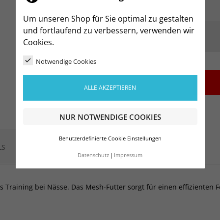
Um unseren Shop für Sie optimal zu gestalten
und fortlaufend zu verbessern, verwenden wir
Cookies.
Notwendige Cookies
-
+
ALLE AKZEPTIEREN
NUR NOTWENDIGE COOKIES
Benutzerdefinierte Cookie Einstellungen
LS
Datenschutz
Impressum
s Training bei Nässe. Das Mesh-Futter sorgt für einen effiziente