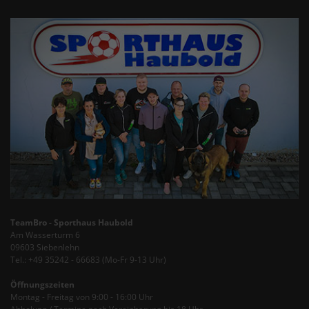
TeamBro - Sporthaus Haubold
Am Wasserturm 6
09603 Siebenlehn
Tel.: +49 35242 - 66683 (Mo-Fr 9-13 Uhr)
Öffnungszeiten
Montag - Freitag von 9:00 - 16:00 Uhr