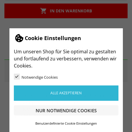

IN DEN WARENKORB
Cookie Einstellungen
BESCHREIBUNG
Um unseren Shop für Sie optimal zu gestalten
und fortlaufend zu verbessern, verwenden wir
Cookies.
ARTIKELDETAILS
Notwendige Cookies
ALLE AKZEPTIEREN
Leichtes, schnelltrocknendes Funktionsmaterial
Gerippter Rundhalsausschnitt
ERIMA Schwingen-Design auf der Schulter
NUR NOTWENDIGE COOKIES
100% Polyester
Benutzerdefinierte Cookie Einstellungen