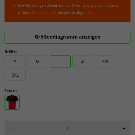
Die Abbildungen dienen nur zur Orientierung und sind weder
farbenecht, noch maßstabsgetreu abgebildet.
Größendiagramm anzeigen
Größe:
S
M
L
XL
XXL
3XL
Farbe :
-
+