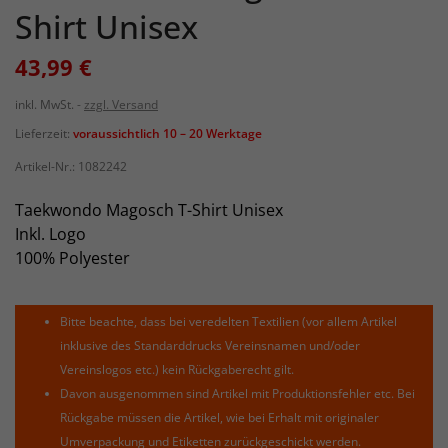
Shirt Unisex
43,99 €
inkl. MwSt.
zzgl. Versand
Lieferzeit:
voraussichtlich 10 – 20 Werktage
Artikel-Nr.:
1082242
Taekwondo Magosch T-Shirt Unisex
Inkl. Logo
100% Polyester
Bitte beachte, dass bei veredelten Textilien (vor allem Artikel
inklusive des Standarddrucks Vereinsnamen und/oder
Vereinslogos etc.) kein Rückgaberecht gilt.
Davon ausgenommen sind Artikel mit Produktionsfehler etc. Bei
Rückgabe müssen die Artikel, wie bei Erhalt mit originaler
Umverpackung und Etiketten zurückgeschickt werden.