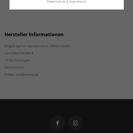
Datenschutz
Impressum
Hersteller Informationen
Eingetragener Handelsname: ERIMA GmbH
Carl-Zeiss-Straße 9
72793 Pfullingen
Deutschland
E-Mail: info@erima.de