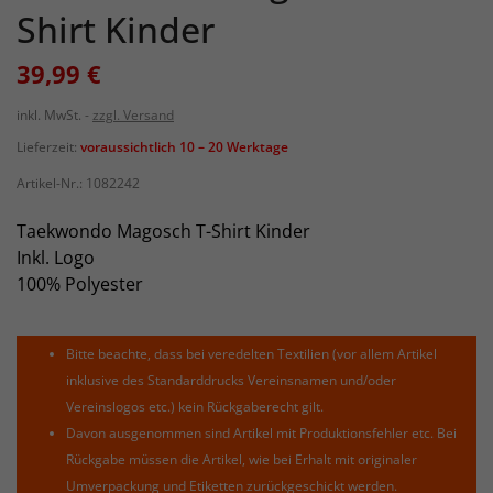
Shirt Kinder
39,99 €
inkl. MwSt.
zzgl. Versand
Lieferzeit:
voraussichtlich 10 – 20 Werktage
Artikel-Nr.:
1082242
Taekwondo Magosch T-Shirt Kinder
Inkl. Logo
100% Polyester
Bitte beachte, dass bei veredelten Textilien (vor allem Artikel
inklusive des Standarddrucks Vereinsnamen und/oder
Vereinslogos etc.) kein Rückgaberecht gilt.
Davon ausgenommen sind Artikel mit Produktionsfehler etc. Bei
Rückgabe müssen die Artikel, wie bei Erhalt mit originaler
Umverpackung und Etiketten zurückgeschickt werden.