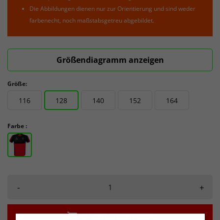
Die Abbildungen dienen nur zur Orientierung und sind weder
farbenecht, noch maßstabsgetreu abgebildet.
Größendiagramm anzeigen
Größe:
116
128
140
152
164
Farbe :
-
+

IN DEN WARENKORB