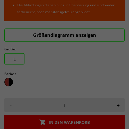
Die Abbildungen dienen nur zur Orientierung und sind weder
farbenecht, noch maßstabsgetreu abgebildet.
Größendiagramm anzeigen
Größe:
L
Farbe :
rot/schwarz
-
+

IN DEN WARENKORB