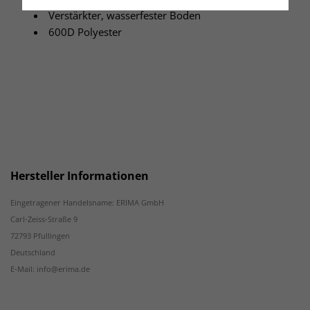
Verstärkter, wasserfester Boden
600D Polyester
Hersteller Informationen
Eingetragener Handelsname: ERIMA GmbH
Carl-Zeiss-Straße 9
72793 Pfullingen
Deutschland
E-Mail: info@erima.de