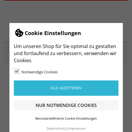
BESCHREIBUNG
Cookie Einstellungen
Um unseren Shop für Sie optimal zu gestalten
ARTIKELDETAILS
und fortlaufend zu verbessern, verwenden wir
Cookies.
Notwendige Cookies
ALLE AKZEPTIEREN
Größe L: 70 x 32 x 34 cm (L x B x H), 76 Liter
Belüftetes Nassfach für schmutzige Kleidung
Geräumiges Hauptfach und praktische
NUR NOTWENDIGE COOKIES
Seitentaschen
Reißverschlusstaschen innen für wichtige
Benutzerdefinierte Cookie Einstellungen
Kleinteile
Datenschutz
Impressum
Verstellbarer Schultergurt und Griffe