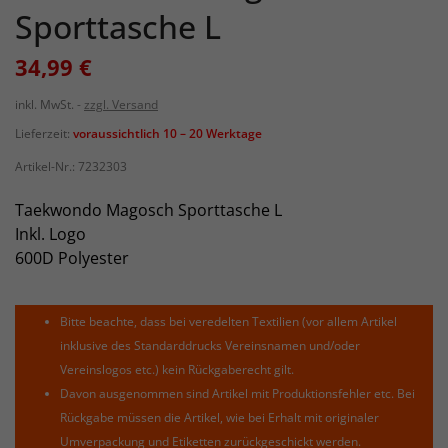
Sporttasche L
34,99 €
inkl. MwSt.
zzgl. Versand
Lieferzeit:
voraussichtlich 10 – 20 Werktage
Artikel-Nr.:
7232303
Taekwondo Magosch Sporttasche L
Inkl. Logo
600D Polyester
Bitte beachte, dass bei veredelten Textilien (vor allem Artikel
inklusive des Standarddrucks Vereinsnamen und/oder
Vereinslogos etc.) kein Rückgaberecht gilt.
Davon ausgenommen sind Artikel mit Produktionsfehler etc. Bei
Rückgabe müssen die Artikel, wie bei Erhalt mit originaler
Umverpackung und Etiketten zurückgeschickt werden.