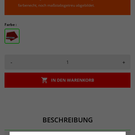
farbenecht, noch maßstabsgetreu abgebildet.
Farbe :
-
+

IN DEN WARENKORB
BESCHREIBUNG