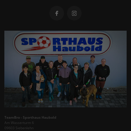
TeamBro - Sporthaus Haubold
Am Wasserturm 6
09603 Siebenlehn