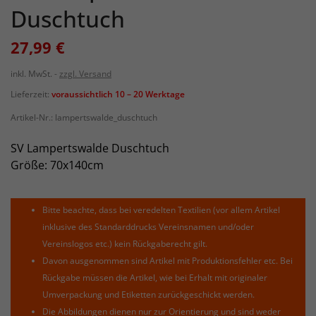
Duschtuch
27,99 €
inkl. MwSt.
zzgl. Versand
Lieferzeit:
voraussichtlich 10 – 20 Werktage
Artikel-Nr.:
lampertswalde_duschtuch
SV Lampertswalde Duschtuch
Größe: 70x140cm
Bitte beachte, dass bei veredelten Textilien (vor allem Artikel
inklusive des Standarddrucks Vereinsnamen und/oder
Vereinslogos etc.) kein Rückgaberecht gilt.
Davon ausgenommen sind Artikel mit Produktionsfehler etc. Bei
Rückgabe müssen die Artikel, wie bei Erhalt mit originaler
Umverpackung und Etiketten zurückgeschickt werden.
Die Abbildungen dienen nur zur Orientierung und sind weder