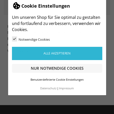
Cookie Einstellungen
ARTIKELDETAILS
Um unseren Shop für Sie optimal zu gestalten
und fortlaufend zu verbessern, verwenden wir
Frottiertuch aus 94% Baumwolle, 6% Polyester (Bordüre)
Cookies.
Mit bedruckbarer weißer Polyester-Bordüre
Entspricht Ökotex Klasse I
Notwendige Cookies
Qualität 400 g/qm
Waschbar bis 60°C
ALLE AKZEPTIEREN
NUR NOTWENDIGE COOKIES
Benutzerdefinierte Cookie Einstellungen
Datenschutz
Impressum