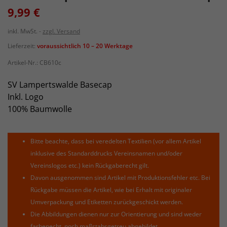
9,99 €
inkl. MwSt.
zzgl. Versand
Lieferzeit:
voraussichtlich 10 – 20 Werktage
Artikel-Nr.:
CB610c
SV Lampertswalde Basecap
Inkl. Logo
100% Baumwolle
Bitte beachte, dass bei veredelten Textilien (vor allem Artikel
inklusive des Standarddrucks Vereinsnamen und/oder
Vereinslogos etc.) kein Rückgaberecht gilt.
Davon ausgenommen sind Artikel mit Produktionsfehler etc. Bei
Rückgabe müssen die Artikel, wie bei Erhalt mit originaler
Umverpackung und Etiketten zurückgeschickt werden.
Die Abbildungen dienen nur zur Orientierung und sind weder
farbenecht, noch maßstabsgetreu abgebildet.