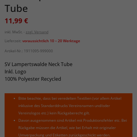
Tube
11,99 €
inkl. MwSt.
zzgl. Versand
Lieferzeit:
voraussichtlich 10 – 20 Werktage
Artikel-Nr.:
1911095-999000
SV Lampertswalde Neck Tube
Inkl. Logo
100% Polyester Recycled
Bitte beachte, dass bei veredelten Textilien (vor allem Artikel
inklusive des Standarddrucks Vereinsnamen und/oder
Vereinslogos etc.) kein Rückgaberecht gilt.
Davon ausgenommen sind Artikel mit Produktionsfehler etc. Bei
Rückgabe müssen die Artikel, wie bei Erhalt mit originaler
Umverpackung und Etiketten zurückgeschickt werden.