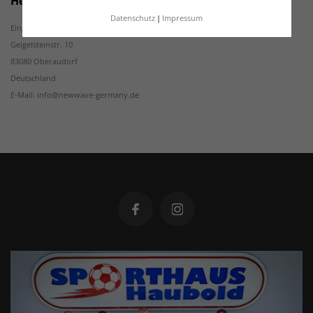
Hersteller Informationen
Datenschutz
Impressum
Eingetragener Handelsname: New Wave GmbH
Geigelsteinstr. 10
83080 Oberaudorf
Deutschland
E-Mail: info@newwave-germany.de