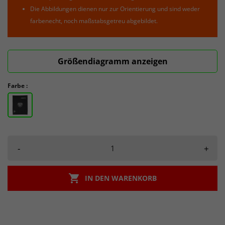
Die Abbildungen dienen nur zur Orientierung und sind weder
farbenecht, noch maßstabsgetreu abgebildet.
Größendiagramm anzeigen
Farbe :
-
+

IN DEN WARENKORB