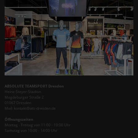
ABSOLUTE TEAMSPORT Dresden
Heinz-Steyer-Stadion
Magdeburger Straße 2
01067 Dresden
Mail: kontakt@ats-dresden.de
Öffnungszeiten
Montag - Freitag von 11:00 - 19:00 Uhr
Samstag von 10:00 - 14:00 Uhr