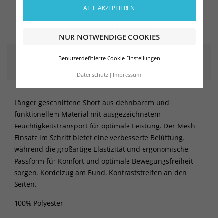
ALLE AKZEPTIEREN
BESCHREIBUNG
NUR NOTWENDIGE COOKIES
Benutzerdefinierte Cookie Einstellungen
ARTIKELDETAILS
Datenschutz
Impressum
Länger geschnittene Short aus dehnbarem und
funktionellem Material mit ausgezeichnetem
Feuchtigkeitstransport für optimale Leistung. Der Mesh-
Einsatz im Schritt bietet eine verbesserte Belüftung,
während die großartige Elastizität und ergonomische
Passform für Komfort und optimale Bewegungsfreiheit
sorgen. Kordelzug am Bund. Kontraststreifen an den
Seiten.
100% Polyester