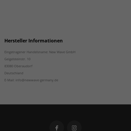
Hersteller Informationen
Eingetragener Handelsname: New Wave GmbH
Geigelsteinstr. 10
83080 Oberaudorf
Deutschland
E-Mail: info@newwave-germany.de