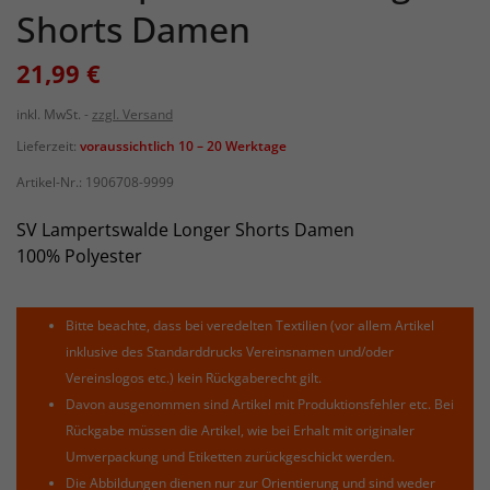
Shorts Damen
21,99 €
inkl. MwSt.
zzgl. Versand
Lieferzeit:
voraussichtlich 10 – 20 Werktage
Artikel-Nr.:
1906708-9999
SV Lampertswalde Longer Shorts Damen
100% Polyester
Bitte beachte, dass bei veredelten Textilien (vor allem Artikel
inklusive des Standarddrucks Vereinsnamen und/oder
Vereinslogos etc.) kein Rückgaberecht gilt.
Davon ausgenommen sind Artikel mit Produktionsfehler etc. Bei
Rückgabe müssen die Artikel, wie bei Erhalt mit originaler
Umverpackung und Etiketten zurückgeschickt werden.
Die Abbildungen dienen nur zur Orientierung und sind weder