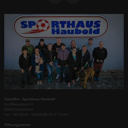
TeamBro - Sporthaus Haubold
Am Wasserturm 6
09603 Siebenlehn
Tel.: +49 35242 - 66683 (Mo-Fr 9-13 Uhr)
Öffnungszeiten