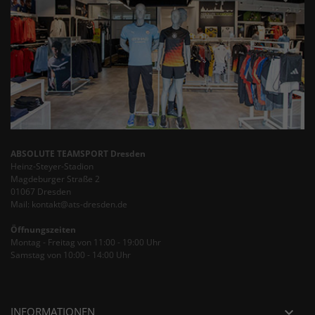
ABSOLUTE TEAMSPORT Dresden
Heinz-Steyer-Stadion
Magdeburger Straße 2
01067 Dresden
Mail: kontakt@ats-dresden.de
Öffnungszeiten
Montag - Freitag von 11:00 - 19:00 Uhr
Samstag von 10:00 - 14:00 Uhr
INFORMATIONEN
