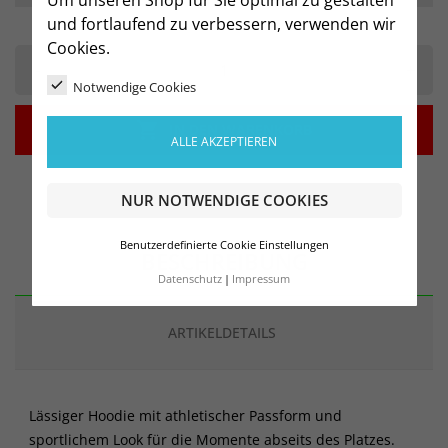
Um unseren Shop für Sie optimal zu gestalten
und fortlaufend zu verbessern, verwenden wir
Cookies.
-
+
Notwendige Cookies

IN DEN WARENKORB
ALLE AKZEPTIEREN
NUR NOTWENDIGE COOKIES
Benutzerdefinierte Cookie Einstellungen
BESCHREIBUNG
Datenschutz
Impressum
ARTIKELDETAILS
Lässiger Hoodie mit athletischer Passform und
sportlichem Look für die Momente abseits des Platzes.