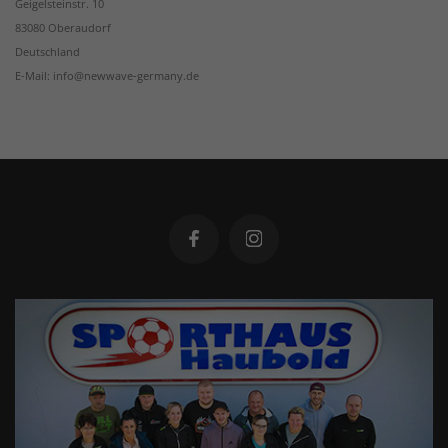
Geigelsteinstr. 10
83080 Oberaudorf
Deutschland
E-Mail: info@newwave-germany.de