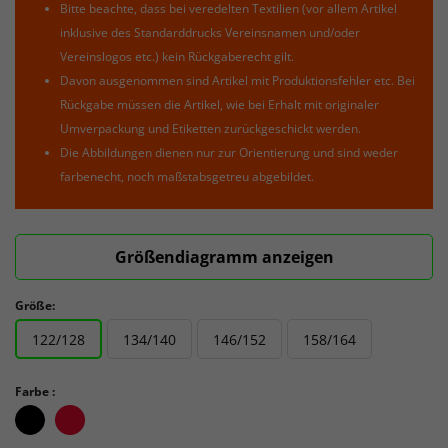
Bitte beachte, dass bei veredelten Textilien (vor allem Artikel
inklusive des Standarddrucks Vereinsnamen und/oder
Vereinslogos etc.) kein Rückgaberecht gilt.
Davon ausgenommen sind Artikel mit Produktionsfehler etc. Bei
Rückgabe müssen die Artikel, wie bei Erhalt mit originaler
Umverpackung und Etiketten zurückgeschickt werden.
Die Abbildungen dienen nur zur Orientierung und sind weder
farbenecht, noch maßstabsgetreu abgebildet.
Größendiagramm anzeigen
Größe:
122/128
134/140
146/152
158/164
Farbe :
Black2
Bright
Red3