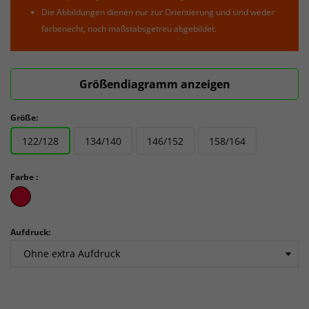
Die Abbildungen dienen nur zur Orientierung und sind weder
farbenecht, noch maßstabsgetreu abgebildet.
Größendiagramm anzeigen
Größe:
122/128
134/140
146/152
158/164
Farbe :
Bright
Red3
Aufdruck: