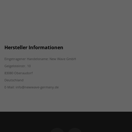
Hersteller Informationen
Eingetragener Handelsname: New Wave GmbH
Geigelsteinstr. 10
83080 Oberaudorf
Deutschland
E-Mail: info@newwave-germany.de