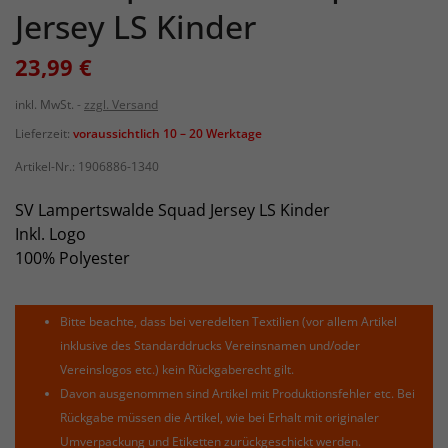
Jersey LS Kinder
23,99 €
inkl. MwSt.
zzgl. Versand
Lieferzeit:
voraussichtlich 10 – 20 Werktage
Artikel-Nr.:
1906886-1340
SV Lampertswalde Squad Jersey LS Kinder
Inkl. Logo
100% Polyester
Bitte beachte, dass bei veredelten Textilien (vor allem Artikel
inklusive des Standarddrucks Vereinsnamen und/oder
Vereinslogos etc.) kein Rückgaberecht gilt.
Davon ausgenommen sind Artikel mit Produktionsfehler etc. Bei
Rückgabe müssen die Artikel, wie bei Erhalt mit originaler
Umverpackung und Etiketten zurückgeschickt werden.