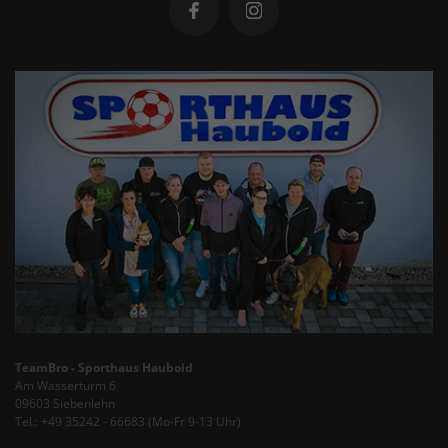
TeamBro - Sporthaus Haubold
Am Wasserturm 6
09603 Siebenlehn
Tel.: +49 35242 - 66683 (Mo-Fr 9-13 Uhr)