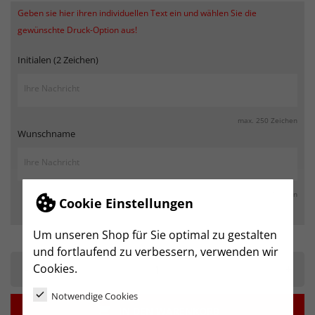
Geben sie hier ihren individuellen Text ein und wählen Sie die
gewünschte Druck-Option aus!
Initialen (2 Zeichen)
max. 250 Zeichen
Wunschname
max. 250 Zeichen
Cookie Einstellungen
Um unseren Shop für Sie optimal zu gestalten
und fortlaufend zu verbessern, verwenden wir
-
+
Cookies.
Notwendige Cookies

IN DEN WARENKORB