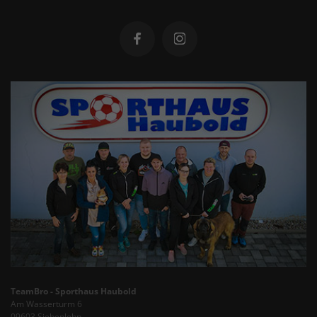
TeamBro - Sporthaus Haubold
Am Wasserturm 6
09603 Siebenlehn