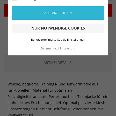

IN DEN WARENKORB
ALLE AKZEPTIEREN
NUR NOTWENDIGE COOKIES
Benutzerdefinierte Cookie Einstellungen
BESCHREIBUNG
Datenschutz
Impressum
ARTIKELDETAILS
Weiche, bequeme Trainings- und Aufwärmjacke aus
funktionellem Material für optimalen
Feuchtigkeitstransport. Perfekt auch als Teamjacke für ein
einheitliches Erscheinungsbild. Optimal platzierte Mesh-
Einsätze sorgen für mehr Belüftung. Seitentaschen mit
Reißverschluss.