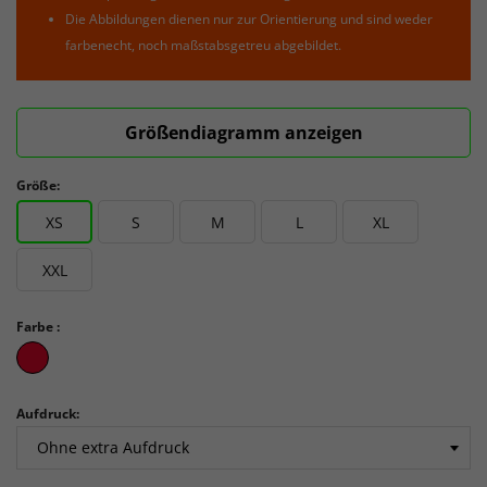
Die Abbildungen dienen nur zur Orientierung und sind weder
farbenecht, noch maßstabsgetreu abgebildet.
Größendiagramm anzeigen
Größe:
XS
S
M
L
XL
XXL
Farbe :
Bright
Red3
Aufdruck: