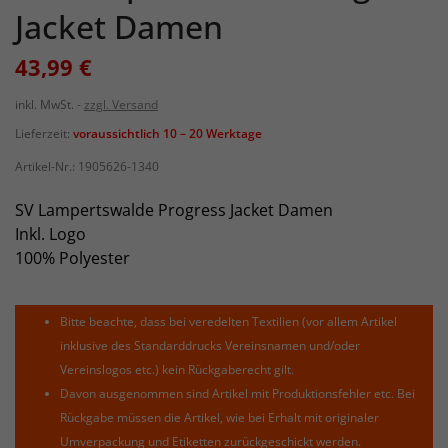
Jacket Damen
43,99 €
inkl. MwSt.
zzgl. Versand
Lieferzeit:
voraussichtlich 10 – 20 Werktage
Artikel-Nr.:
1905626-1340
SV Lampertswalde Progress Jacket Damen
Inkl. Logo
100% Polyester
Bitte beachte, dass bei veredelten Textilien (vor allem Artikel
inklusive des Standarddrucks Vereinsnamen und/oder
Vereinslogos etc.) kein Rückgaberecht gilt.
Davon ausgenommen sind Artikel mit Produktionsfehler etc. Bei
Rückgabe müssen die Artikel, wie bei Erhalt mit originaler
Umverpackung und Etiketten zurückgeschickt werden.