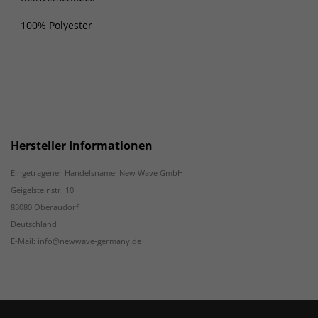
100% Polyester
Hersteller Informationen
Eingetragener Handelsname: New Wave GmbH
Geigelsteinstr. 10
83080 Oberaudorf
Deutschland
E-Mail: info@newwave-germany.de