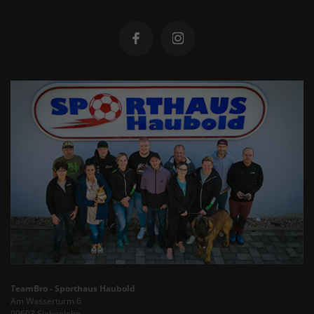
TeamBro - Sporthaus Haubold
Am Wasserturm 6
09603 Siebenlehn