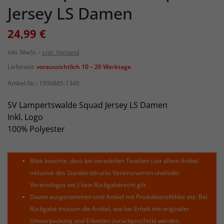
Jersey LS Damen
24,99 €
inkl. MwSt.
zzgl. Versand
Lieferzeit:
voraussichtlich 10 – 20 Werktage
Artikel-Nr.:
1906885-1340
SV Lampertswalde Squad Jersey LS Damen
Inkl. Logo
100% Polyester
Bitte beachte, dass bei veredelten Textilien (vor allem Artikel
inklusive des Standarddrucks Vereinsnamen und/oder
Vereinslogos etc.) kein Rückgaberecht gilt.
Davon ausgenommen sind Artikel mit Produktionsfehler etc. Bei
Rückgabe müssen die Artikel, wie bei Erhalt mit originaler
Umverpackung und Etiketten zurückgeschickt werden.