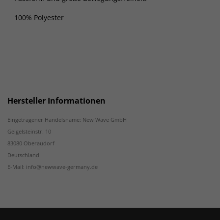
100% Polyester
Hersteller Informationen
Eingetragener Handelsname: New Wave GmbH
Geigelsteinstr. 10
83080 Oberaudorf
Deutschland
E-Mail: info@newwave-germany.de