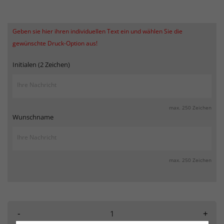
Geben sie hier ihren individuellen Text ein und wählen Sie die
gewünschte Druck-Option aus!
Initialen (2 Zeichen)
max. 250 Zeichen
Wunschname
max. 250 Zeichen
-
+