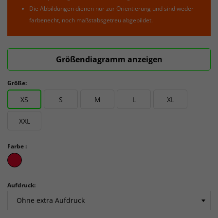
Die Abbildungen dienen nur zur Orientierung und sind weder
farbenecht, noch maßstabsgetreu abgebildet.
Größendiagramm anzeigen
Größe:
XS
S
M
L
XL
XXL
Farbe :
Bright
Red3
Aufdruck: