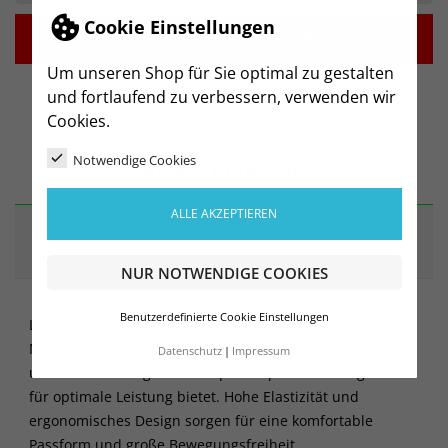
Cookie Einstellungen

IN DEN WARENKORB
Um unseren Shop für Sie optimal zu gestalten
und fortlaufend zu verbessern, verwenden wir
Cookies.
Notwendige Cookies
BESCHREIBUNG
ALLE AKZEPTIEREN
ARTIKELDETAILS
NUR NOTWENDIGE COOKIES
Benutzerdefinierte Cookie Einstellungen
Langarmtrikot aus elastischem und funktionellem
Material, das einen effizienten Feuchtigkeitstransport
Datenschutz
Impressum
und ein hervorragendes Körpertemperaturmanagement
für optimale Leistung bietet. Hohe Elastizität und
ergonomisches Design sorgen für eine komfortable
Passform und große Bewegungsfreiheit.