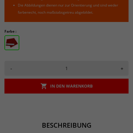
Die Abbildungen dienen nur zur Orientierung und sind weder
farbenecht, noch maßstabsgetreu abgebildet.
Farbe :
-
+

IN DEN WARENKORB
BESCHREIBUNG