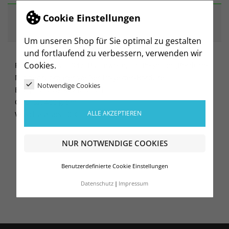
Cookie Einstellungen
ARTIKELDETAILS
Um unseren Shop für Sie optimal zu gestalten
und fortlaufend zu verbessern, verwenden wir
Cookies.
Frottiertuch aus 94% Baumwolle, 6% Polyester (Bordüre)
Mit bedruckbarer weißer Polyester-Bordüre
Notwendige Cookies
Entspricht Ökotex Klasse I
Qualität 400 g/qm
ALLE AKZEPTIEREN
Waschbar bis 60°C
NUR NOTWENDIGE COOKIES
Benutzerdefinierte Cookie Einstellungen
Datenschutz
Impressum