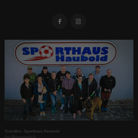
TeamBro - Sporthaus Haubold
Am Wasserturm 6