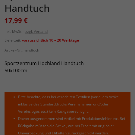
Handtuch
17,99 €
inkl. MwSt.
zzgl. Versand
Lieferzeit:
voraussichtlich 10 – 20 Werktage
Artikel-Nr.:
handtuch
Sportzentrum Hochland Handtuch
50x100cm
Bitte beachte, dass bei veredelten Textilien (vor allem Artikel
inklusive des Standarddrucks Vereinsnamen und/oder
Vereinslogos etc.) kein Rückgaberecht gilt.
Davon ausgenommen sind Artikel mit Produktionsfehler etc. Bei
Rückgabe müssen die Artikel, wie bei Erhalt mit originaler
Umverpackung und Etiketten zurückgeschickt werden.