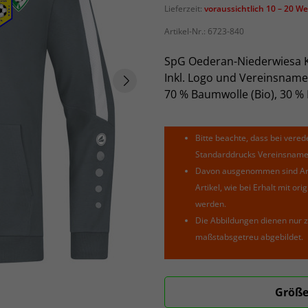
Lieferzeit:
voraussichtlich 10 – 20 W
Artikel-Nr.:
6723-840
SpG Oederan-Niederwiesa K
Inkl. Logo und Vereinsname
70 % Baumwolle (Bio), 30 % 
Bitte beachte, dass bei verede
Standarddrucks Vereinsnamen 
Davon ausgenommen sind Arti
Artikel, wie bei Erhalt mit o
werden.
Die Abbildungen dienen nur z
maßstabsgetreu abgebildet.
Größe