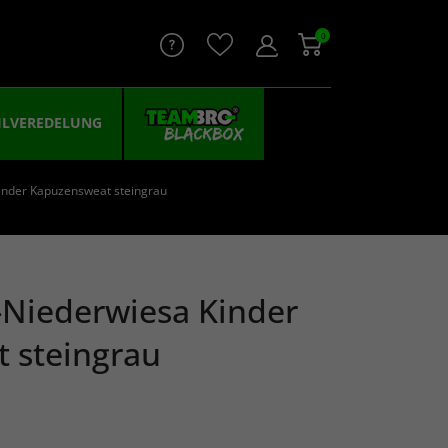
0
ILVEREDELUNG
nder Kapuzensweat steingrau
Niederwiesa Kinder
 steingrau