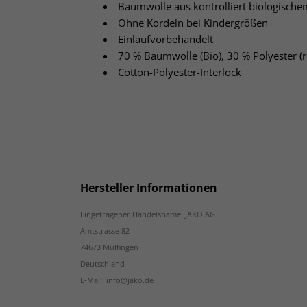
Baumwolle aus kontrolliert biologisch
Ohne Kordeln bei Kindergrößen
Einlaufvorbehandelt
70 % Baumwolle (Bio), 30 % Polyester (r
Cotton-Polyester-Interlock
Hersteller Informationen
Eingetragener Handelsname: JAKO AG
Amtstrasse 82
74673 Mulfingen
Deutschland
E-Mail: info@jako.de