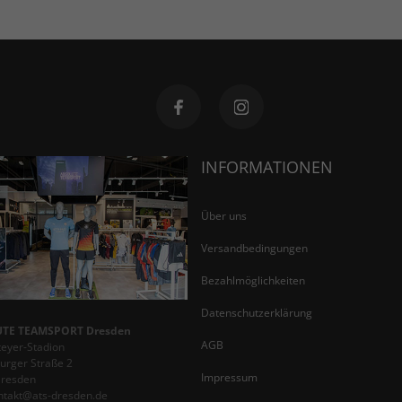
INFORMATIONEN
Über uns
Versandbedingungen
Bezahlmöglichkeiten
Datenschutzerklärung
TE TEAMSPORT Dresden
AGB
teyer-Stadion
rger Straße 2
Impressum
Dresden
ontakt@ats-dresden.de