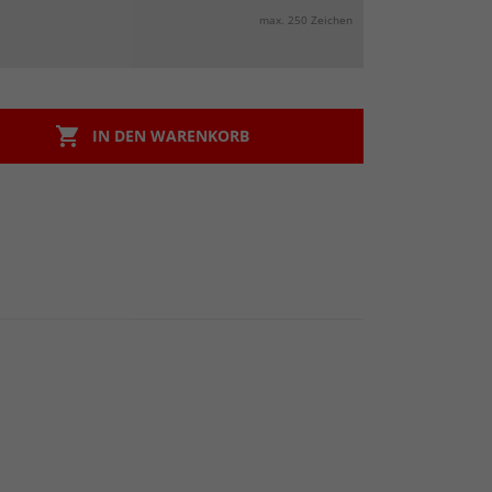
max. 250 Zeichen

IN DEN WARENKORB