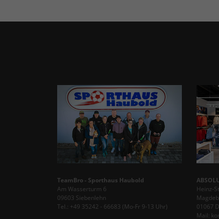
TeamBro - Sporthaus Haubold
ABSOLU
Am Wasserturm 6
Heinz-S
09603 Siebenlehn
Magdebu
Tel.: +49 35242 - 66683 (Mo-Fr 9-13 Uhr)
01067 
Mail: k