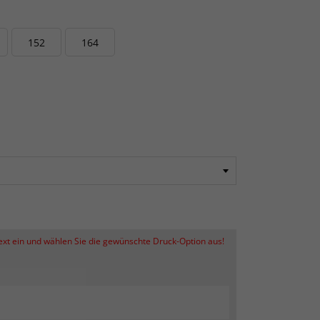
152
164
Text ein und wählen Sie die gewünschte Druck-Option aus!