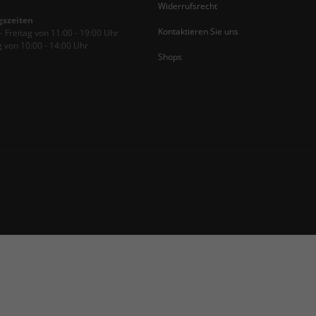
Widerrufsrecht
gszeiten
Kontaktieren Sie uns
 Freitag von 11:00 - 19:00 Uhr
 von 10:00 - 14:00 Uhr
Shops