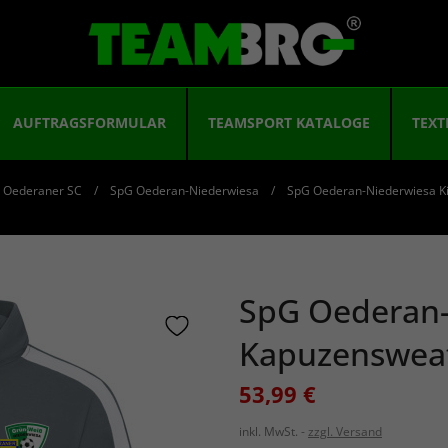
AUFTRAGSFORMULAR
TEAMSPORT KATALOGE
TEXT
Oederaner SC
SpG Oederan-Niederwiesa
SpG Oederan-Niederwiesa Ki
SpG Oederan-
Kapuzensweat
53,99 €
inkl. MwSt.
zzgl. Versand