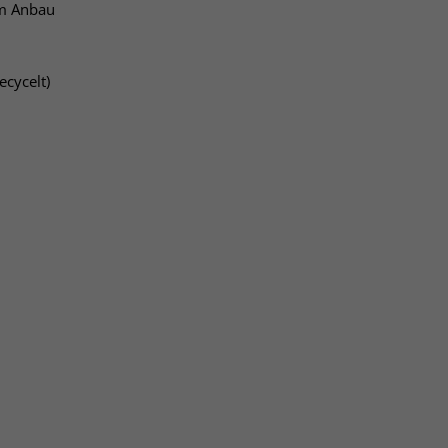
em Anbau
ecycelt)