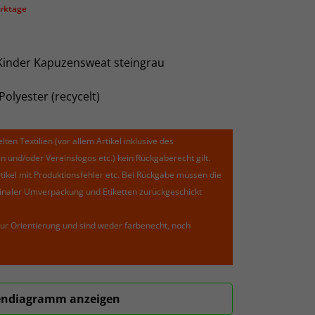
erktage
inder Kapuzensweat steingrau
Polyester (recycelt)
lten Textilien (vor allem Artikel inklusive des
und/oder Vereinslogos etc.) kein Rückgaberecht gilt.
kel mit Produktionsfehler etc. Bei Rückgabe müssen die
riginaler Umverpackung und Etiketten zurückgeschickt
ur Orientierung und sind weder farbenecht, noch
ndiagramm anzeigen