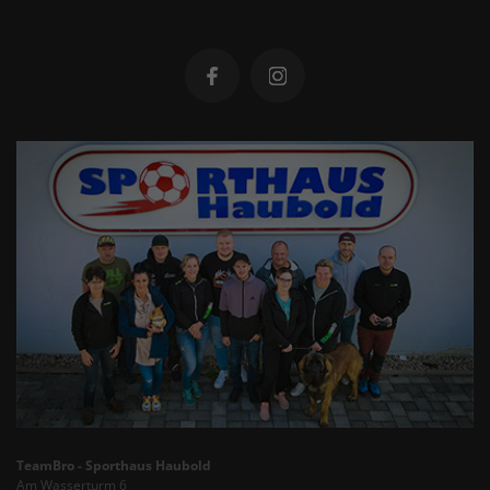
TeamBro - Sporthaus Haubold
Am Wasserturm 6