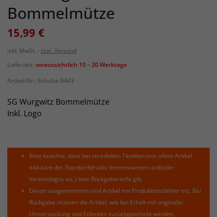
Bommelmütze
15,99 €
inkl. MwSt.
zzgl. Versand
Lieferzeit:
voraussichtlich 10 – 20 Werktage
Artikel-Nr.:
Schulze B443
SG Wurgwitz Bommelmütze
Inkl. Logo
Bitte beachte, dass bei veredelten Textilien (vor allem Artikel
inklusive des Standarddrucks Vereinsnamen und/oder
Vereinslogos etc.) kein Rückgaberecht gilt.
Davon ausgenommen sind Artikel mit Produktionsfehler etc. Bei
Rückgabe müssen die Artikel, wie bei Erhalt mit originaler
Umverpackung und Etiketten zurückgeschickt werden.