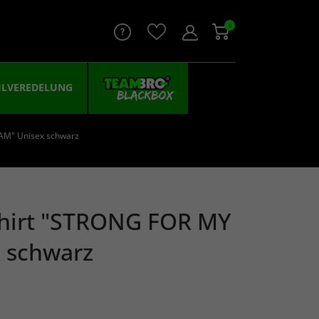
0
ILVEREDELUNG
AM" Unisex schwarz
shirt "STRONG FOR MY
 schwarz