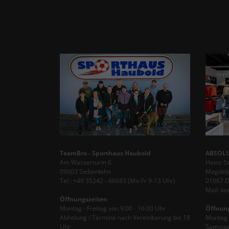
TeamBro - Sporthaus Haubold
ABSOLU
Am Wasserturm 6
Heinz-S
09603 Siebenlehn
Magdebu
Tel.: +49 35242 - 66683 (Mo-Fr 9-13 Uhr)
01067 
Mail: k
Öffnungszeiten
Montag - Freitag von 9:00 - 16:00 Uhr
Öffnun
Abholung / Termine nach Vereinbarung bis 18
Montag -
Uhr
Samstag