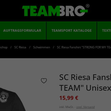
AUFTRAGSFORMULAR
TEAMSPORT KATALOGE
TEXT
mshop
SC Riesa
Schwimmen
SC Riesa Fanshirt "STRONG FOR MY TE
SC Riesa Fan
TEAM" Unisex
15,99 €
inkl. MwSt.
zzgl. Versand