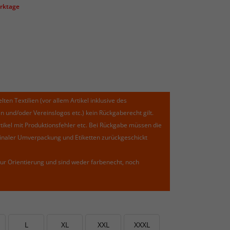
erktage
lten Textilien (vor allem Artikel inklusive des
und/oder Vereinslogos etc.) kein Rückgaberecht gilt.
kel mit Produktionsfehler etc. Bei Rückgabe müssen die
riginaler Umverpackung und Etiketten zurückgeschickt
ur Orientierung und sind weder farbenecht, noch
L
XL
XXL
XXXL