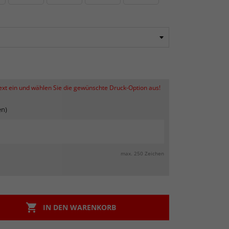
Text ein und wählen Sie die gewünschte Druck-Option aus!
en)
max. 250 Zeichen

IN DEN WARENKORB