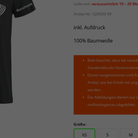
Lieferzeit:
voraussichtlich 10 – 20 W
Artikel-Nr.:
029030-99
inkl. Aufdruck
100% Baumwolle
Bitte beachte, dass bei verede
Standarddrucks Vereinsnamen 
Davon ausgenommen sind Arti
Artikel, wie bei Erhalt mit o
werden.
Die Abbildungen dienen nur z
maßstabsgetreu abgebildet.
Größe:
XS
S
M