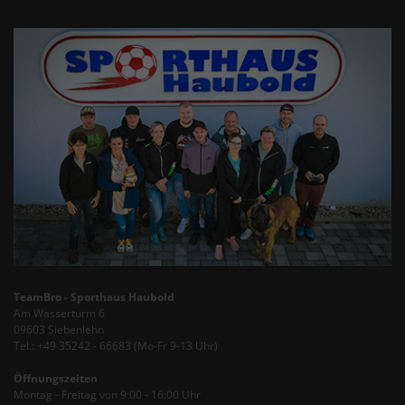
TeamBro - Sporthaus Haubold
Am Wasserturm 6
09603 Siebenlehn
Tel.: +49 35242 - 66683 (Mo-Fr 9-13 Uhr)
Öffnungszeiten
Montag - Freitag von 9:00 - 16:00 Uhr