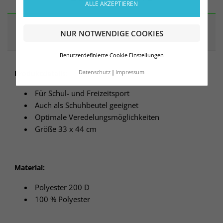
ALLE AKZEPTIEREN
ARTIKELDETAILS
NUR NOTWENDIGE COOKIES
Benutzerdefinierte Cookie Einstellungen
Produktdetails:
Datenschutz
Impressum
Für Schul- und Freizeitsport
Auch als Schuhbeutel geeignet
Optimale Veredelungsmöglichkeiten
Größe 33 x 44 cm
Material:
Polyester 200 D
100 % Polyester