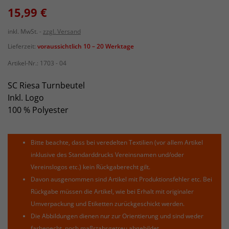
15,99 €
inkl. MwSt.
zzgl. Versand
Lieferzeit:
voraussichtlich 10 – 20 Werktage
Artikel-Nr.:
1703 - 04
SC Riesa Turnbeutel
Inkl. Logo
100 % Polyester
Bitte beachte, dass bei veredelten Textilien (vor allem Artikel
inklusive des Standarddrucks Vereinsnamen und/oder
Vereinslogos etc.) kein Rückgaberecht gilt.
Davon ausgenommen sind Artikel mit Produktionsfehler etc. Bei
Rückgabe müssen die Artikel, wie bei Erhalt mit originaler
Umverpackung und Etiketten zurückgeschickt werden.
Die Abbildungen dienen nur zur Orientierung und sind weder
farbenecht, noch maßstabsgetreu abgebildet.