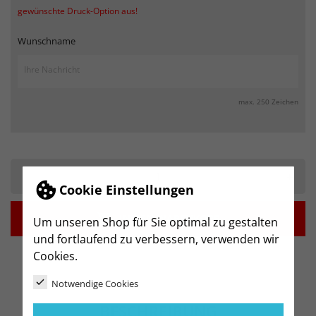
gewünschte Druck-Option aus!
Wunschname
max. 250 Zeichen
-
+
Cookie Einstellungen

IN DEN WARENKORB
Um unseren Shop für Sie optimal zu gestalten
und fortlaufend zu verbessern, verwenden wir
Cookies.
Notwendige Cookies
BESCHREIBUNG