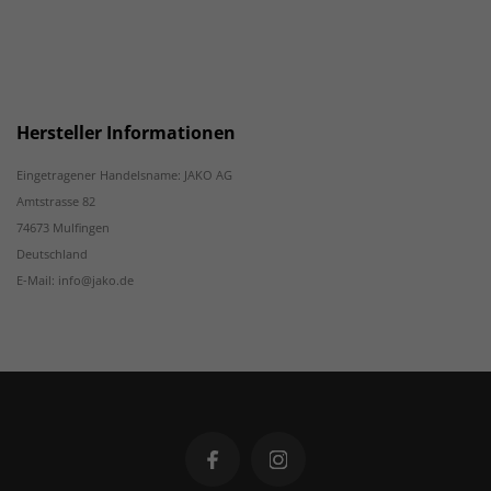
Hersteller Informationen
Eingetragener Handelsname: JAKO AG
Amtstrasse 82
74673 Mulfingen
Deutschland
E-Mail: info@jako.de