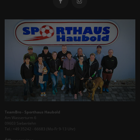
TeamBro - Sporthaus Haubold
Am Wasserturm 6
09603 Siebenlehn
Tel.: +49 35242 - 66683 (Mo-Fr 9-13 Uhr)