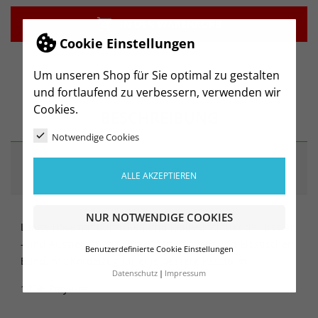

IN DEN WARENKORB
Cookie Einstellungen
Um unseren Shop für Sie optimal zu gestalten
und fortlaufend zu verbessern, verwenden wir
Cookies.
BESCHREIBUNG
Notwendige Cookies
ARTIKELDETAILS
ALLE AKZEPTIEREN
NUR NOTWENDIGE COOKIES
Lange Hose mit Bündchen und Reißverschluss der das An
- und Ausziehen erleichtert. Mit Taschen und elastischem
Benutzerdefinierte Cookie Einstellungen
Bund, mit Kordelzug für eine bessere Passform
Datenschutz
Impressum
100% Polyester