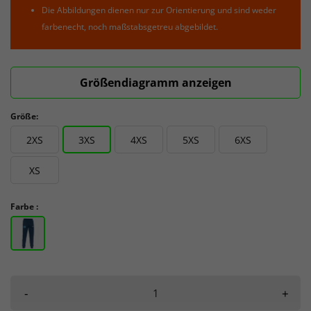
Die Abbildungen dienen nur zur Orientierung und sind weder
farbenecht, noch maßstabsgetreu abgebildet.
Größendiagramm anzeigen
Größe:
2XS
3XS
4XS
5XS
6XS
XS
Farbe :
-
+