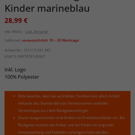
Kinder marineblau
28,99 €
inkl. MwSt.
zzgl. Versand
Lieferzeit:
voraussichtlich 10 – 20 Werktage
Artikel-Nr.:
101113.331.3XS
EAN13:
9997878145067
Inkl. Logo
100% Polyester
Bitte beachte, dass bei veredelten Textilien (vor allem Artikel
inklusive des Standarddrucks Vereinsnamen und/oder
Vereinslogos etc.) kein Rückgaberecht gilt.
Davon ausgenommen sind Artikel mit Produktionsfehler etc. Bei
Rückgabe müssen die Artikel, wie bei Erhalt mit originaler
Umverpackung und Etiketten zurückgeschickt werden.