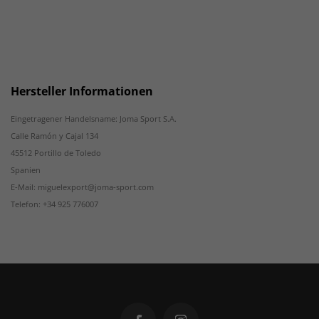
Hersteller Informationen
Eingetragener Handelsname: Joma Sport S.A.
Calle Ramón y Cajal 134
45512 Portillo de Toledo
Spanien
E-Mail: miguelexport@joma-sport.com
Telefon: +34 925 776007