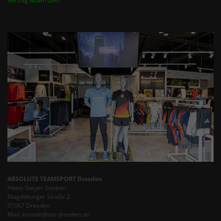
Vertrag widerrufen
ABSOLUTE TEAMSPORT Dresden
Heinz-Steyer-Stadion
Magdeburger Straße 2
01067 Dresden
Mail: kontakt@ats-dresden.de