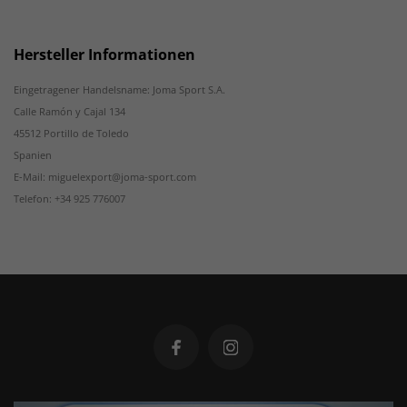
Hersteller Informationen
Eingetragener Handelsname: Joma Sport S.A.
Calle Ramón y Cajal 134
45512 Portillo de Toledo
Spanien
E-Mail: miguelexport@joma-sport.com
Telefon: +34 925 776007