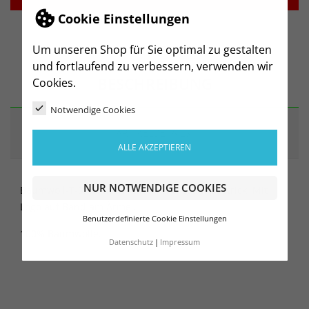
Cookie Einstellungen
Um unseren Shop für Sie optimal zu gestalten
und fortlaufend zu verbessern, verwenden wir
BESCHREIBUNG
Cookies.
Notwendige Cookies
ARTIKELDETAILS
ALLE AKZEPTIEREN
NUR NOTWENDIGE COOKIES
Baumwoll-T-Shirt mit V-Ausschnitt aus Rippstrick. Mit
Logo auf Band am Ärmel.
Benutzerdefinierte Cookie Einstellungen
100% Baumwolle.
Datenschutz
Impressum