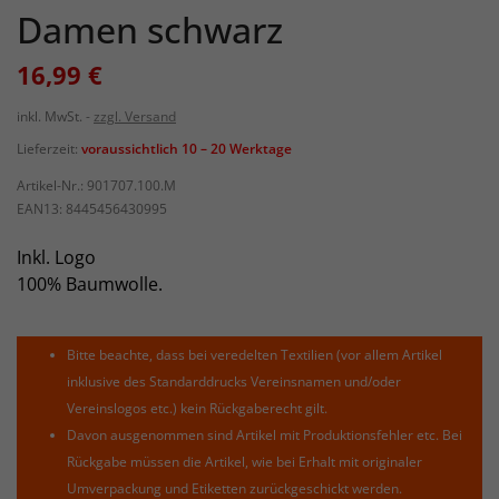
Damen schwarz
16,99 €
inkl. MwSt.
zzgl. Versand
Lieferzeit:
voraussichtlich 10 – 20 Werktage
Artikel-Nr.:
901707.100.M
EAN13:
8445456430995
Inkl. Logo
100% Baumwolle.
Bitte beachte, dass bei veredelten Textilien (vor allem Artikel
inklusive des Standarddrucks Vereinsnamen und/oder
Vereinslogos etc.) kein Rückgaberecht gilt.
Davon ausgenommen sind Artikel mit Produktionsfehler etc. Bei
Rückgabe müssen die Artikel, wie bei Erhalt mit originaler
Umverpackung und Etiketten zurückgeschickt werden.