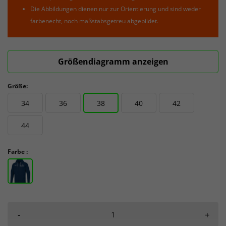
Die Abbildungen dienen nur zur Orientierung und sind weder
farbenecht, noch maßstabsgetreu abgebildet.
Größendiagramm anzeigen
Größe:
34
36
38
40
42
44
Farbe :
-
+