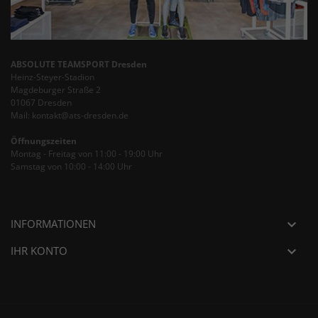
ABSOLUTE TEAMSPORT Dresden
Heinz-Steyer-Stadion
Magdeburger Straße 2
01067 Dresden
Mail: kontakt@ats-dresden.de
Öffnungszeiten
Montag - Freitag von 11:00 - 19:00 Uhr
Samstag von 10:00 - 14:00 Uhr
INFORMATIONEN

IHR KONTO
