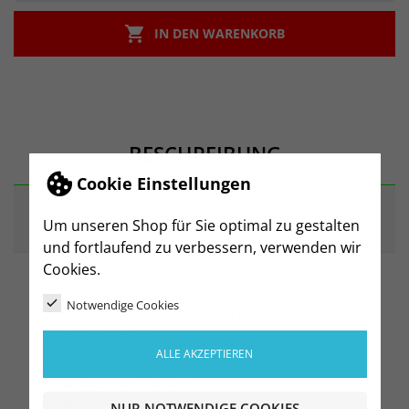

IN DEN WARENKORB
BESCHREIBUNG
Cookie Einstellungen
ARTIKELDETAILS
Um unseren Shop für Sie optimal zu gestalten
und fortlaufend zu verbessern, verwenden wir
Cookies.
French-Terry
Notwendige Cookies
Baumwolle aus kontrolliert biologischem Anbau
Weicher Griff
ALLE AKZEPTIEREN
Einlaufvorbehandelt
Aufgesetzte Taschen
Kapuze mit Kordelzug
NUR NOTWENDIGE COOKIES