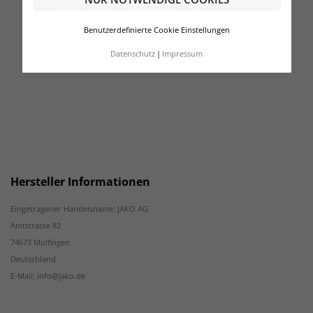
Ohne Kordeln bei Kindergrößen
Kordeln in Kontrastfarbe
Benutzerdefinierte Cookie Einstellungen
Jacken- und Ärmelabschluss mit Ripp
Datenschutz
Impressum
70 % Baumwolle (Bio), 30 % Polyester
Hersteller Informationen
Eingetragener Handelsname: JAKO AG
Amtstrasse 82
74673 Mulfingen
Deutschland
E-Mail: info@jako.de