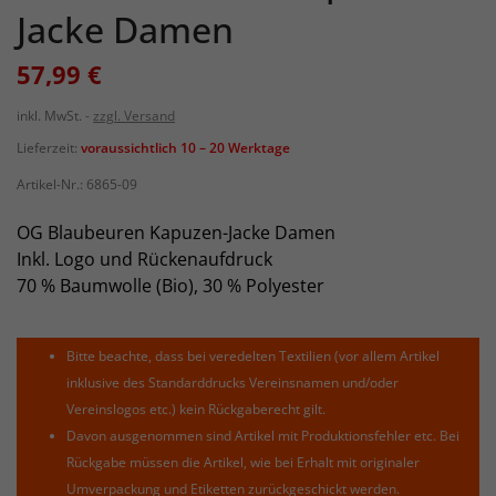
Jacke Damen
57,99 €
inkl. MwSt.
zzgl. Versand
Lieferzeit:
voraussichtlich 10 – 20 Werktage
Artikel-Nr.:
6865-09
OG Blaubeuren Kapuzen-Jacke Damen
Inkl. Logo und Rückenaufdruck
70 % Baumwolle (Bio), 30 % Polyester
Bitte beachte, dass bei veredelten Textilien (vor allem Artikel
inklusive des Standarddrucks Vereinsnamen und/oder
Vereinslogos etc.) kein Rückgaberecht gilt.
Davon ausgenommen sind Artikel mit Produktionsfehler etc. Bei
Rückgabe müssen die Artikel, wie bei Erhalt mit originaler
Umverpackung und Etiketten zurückgeschickt werden.