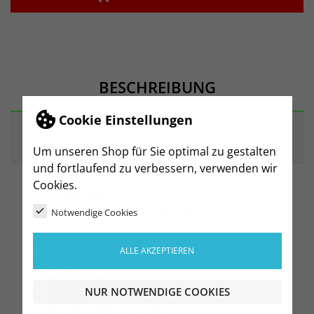
BESCHREIBUNG
Cookie Einstellungen
ARTIKELDETAILS
Um unseren Shop für Sie optimal zu gestalten
und fortlaufend zu verbessern, verwenden wir
Cookies.
French-Terry
Baumwolle aus kontrolliert biologischem Anbau
Notwendige Cookies
Weicher Griff
Einlaufvorbehandelt
ALLE AKZEPTIEREN
Aufgesetzte Taschen
Kapuze mit Kordelzug
NUR NOTWENDIGE COOKIES
Ohne Kordeln bei Kindergrößen
Kordeln in Kontrastfarbe