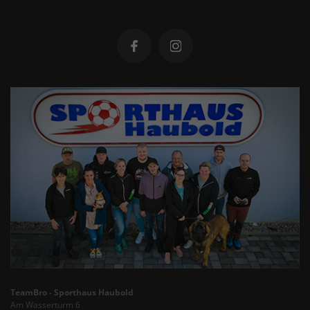
TeamBro - Sporthaus Haubold
Am Wasserturm 6