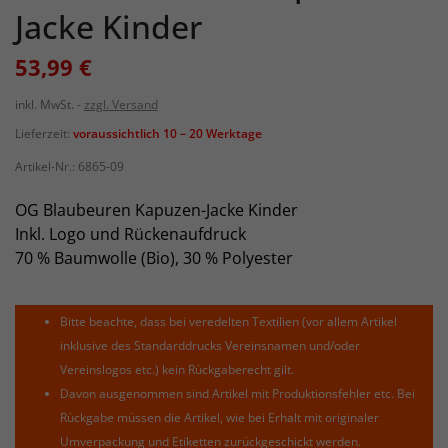
Jacke Kinder
53,99 €
inkl. MwSt.
zzgl. Versand
Lieferzeit:
voraussichtlich 10 – 20 Werktage
Artikel-Nr.:
6865-09
OG Blaubeuren Kapuzen-Jacke Kinder
Inkl. Logo und Rückenaufdruck
70 % Baumwolle (Bio), 30 % Polyester
Bitte beachte, dass bei veredelten Textilien (vor allem Artikel
inklusive des Standarddrucks Vereinsnamen und/oder
Vereinslogos etc.) kein Rückgaberecht gilt.
Davon ausgenommen sind Artikel mit Produktionsfehler etc. Bei
Rückgabe müssen die Artikel, wie bei Erhalt mit originaler
Umverpackung und Etiketten zurückgeschickt werden.