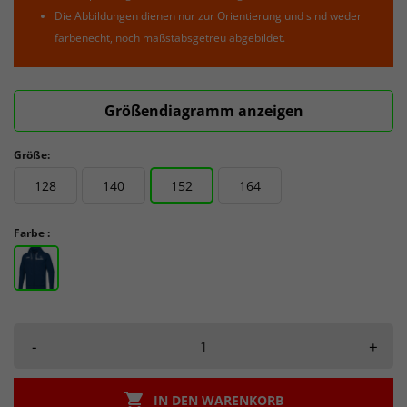
Die Abbildungen dienen nur zur Orientierung und sind weder
farbenecht, noch maßstabsgetreu abgebildet.
Größendiagramm anzeigen
Größe:
128
140
152
164
Farbe :
-
+

IN DEN WARENKORB