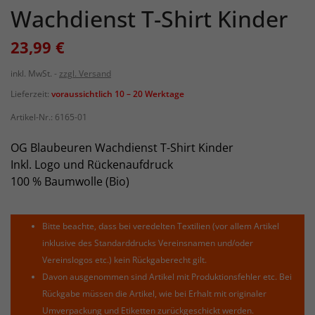
Wachdienst T-Shirt Kinder
23,99 €
inkl. MwSt.
zzgl. Versand
Lieferzeit:
voraussichtlich 10 – 20 Werktage
Artikel-Nr.:
6165-01
OG Blaubeuren Wachdienst T-Shirt Kinder
Inkl. Logo und Rückenaufdruck
100 % Baumwolle (Bio)
Bitte beachte, dass bei veredelten Textilien (vor allem Artikel
inklusive des Standarddrucks Vereinsnamen und/oder
Vereinslogos etc.) kein Rückgaberecht gilt.
Davon ausgenommen sind Artikel mit Produktionsfehler etc. Bei
Rückgabe müssen die Artikel, wie bei Erhalt mit originaler
Umverpackung und Etiketten zurückgeschickt werden.