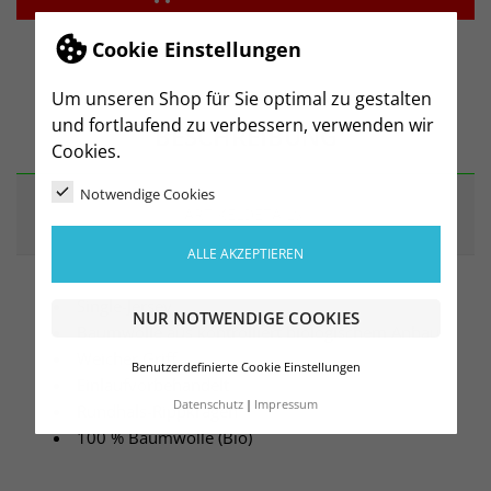
Cookie Einstellungen
Um unseren Shop für Sie optimal zu gestalten
und fortlaufend zu verbessern, verwenden wir
BESCHREIBUNG
Cookies.
Notwendige Cookies
ARTIKELDETAILS
ALLE AKZEPTIEREN
Single-Jersey
NUR NOTWENDIGE COOKIES
Baumwolle aus kontrolliert biologischem Anbau
Weicher Griff
Benutzerdefinierte Cookie Einstellungen
Einlaufvorbehandelt
Datenschutz
Impressum
Rundhals-Rippkragen
100 % Baumwolle (Bio)