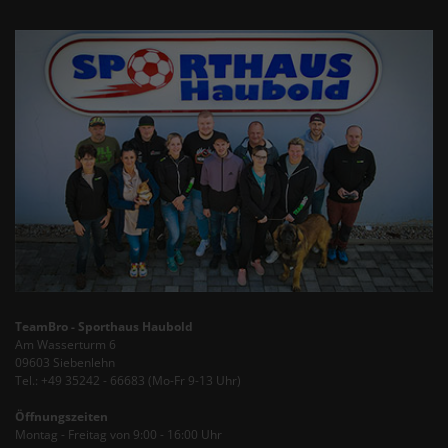
TeamBro - Sporthaus Haubold
Am Wasserturm 6
09603 Siebenlehn
Tel.: +49 35242 - 66683 (Mo-Fr 9-13 Uhr)
Öffnungszeiten
Montag - Freitag von 9:00 - 16:00 Uhr