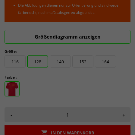
Die Abbildungen dienen nur zur Orientierung und sind weder
farbenecht, noch maßstabsgetreu abgebildet.
Größendiagramm anzeigen
Größe:
116
128
140
152
164
Farbe :
-
+

IN DEN WARENKORB