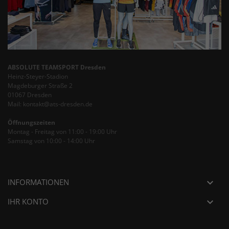
ABSOLUTE TEAMSPORT Dresden
Heinz-Steyer-Stadion
Magdeburger Straße 2
01067 Dresden
Mail: kontakt@ats-dresden.de
Öffnungszeiten
Montag - Freitag von 11:00 - 19:00 Uhr
Samstag von 10:00 - 14:00 Uhr
INFORMATIONEN

IHR KONTO
