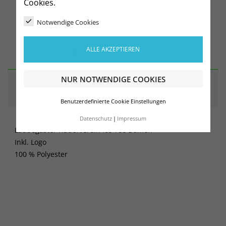
Cookies.
Notwendige Cookies
BESCHREIBUNG
ALLE AKZEPTIEREN
NUR NOTWENDIGE COOKIES
ARTIKELDETAILS
Benutzerdefinierte Cookie Einstellungen
Datenschutz
Impressum
Laubegaster Ruderverein Ice Tee Damen
Inkl. Logo
100 % Polyester