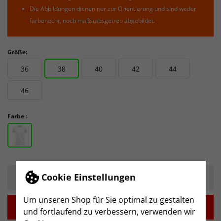
Die Abbildungen dienen nur zur Orientierung und sind weder
farbenecht, noch maßstabsgetreu abgebildet.
Größe:
36
38
40
42
44
46
Farbe :
Cookie Einstellungen
-
+
Um unseren Shop für Sie optimal zu gestalten

IN DEN WARENKORB
und fortlaufend zu verbessern, verwenden wir