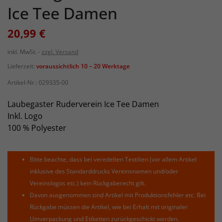
Ice Tee Damen
20,99 €
inkl. MwSt.
zzgl. Versand
Lieferzeit:
voraussichtlich 10 – 20 Werktage
Artikel-Nr.:
029335-00
Laubegaster Ruderverein Ice Tee Damen
Inkl. Logo
100 % Polyester
Bitte beachte, dass bei veredelten Textilien (vor allem Artikel
inklusive des Standarddrucks Vereinsnamen und/oder
Vereinslogos etc.) kein Rückgaberecht gilt.
Davon ausgenommen sind Artikel mit Produktionsfehler etc. Bei
Rückgabe müssen die Artikel, wie bei Erhalt mit originaler
Umverpackung und Etiketten zurückgeschickt werden.