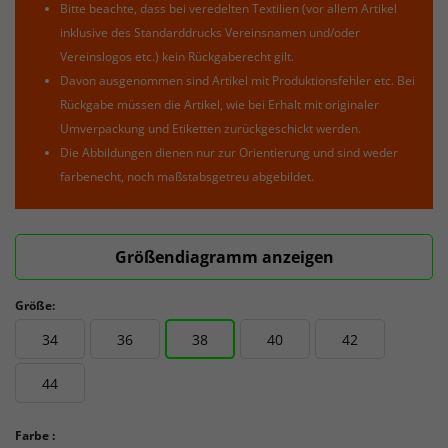
Bitte beachte, dass bei veredelten Textilien (vor allem Artikel
inklusive des Standarddrucks Vereinsnamen und/oder
Vereinslogos etc.) kein Rückgaberecht gilt.
Davon ausgenommen sind Artikel mit Produktionsfehler etc. Bei
Rückgabe müssen die Artikel, wie bei Erhalt mit originaler
Umverpackung und Etiketten zurückgeschickt werden.
Die Abbildungen dienen nur zur Orientierung und sind weder
farbenecht, noch maßstabsgetreu abgebildet.
Größendiagramm anzeigen
Größe:
34
36
38
40
42
44
Farbe :