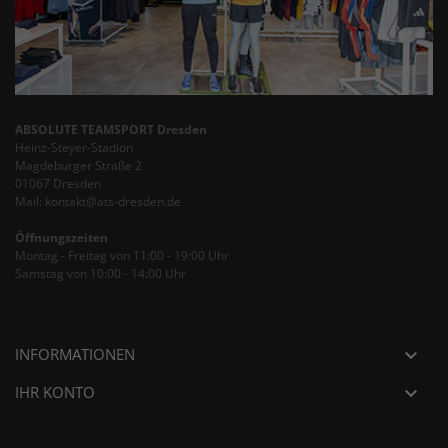
ABSOLUTE TEAMSPORT Dresden
Heinz-Steyer-Stadion
Magdeburger Straße 2
01067 Dresden
Mail: kontakt@ats-dresden.de
Öffnungszeiten
Montag - Freitag von 11:00 - 19:00 Uhr
Samstag von 10:00 - 14:00 Uhr
INFORMATIONEN

IHR KONTO
