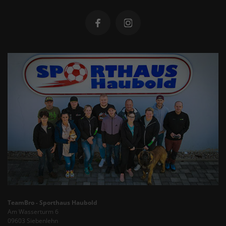
TeamBro - Sporthaus Haubold
Am Wasserturm 6
09603 Siebenlehn