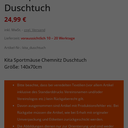
Duschtuch
24,99 €
inkl. MwSt.
zzgl. Versand
Lieferzeit:
voraussichtlich 10 – 20 Werktage
Artikel-Nr.:
kita_duschtuch
Kita Sportmäuse Chemnitz Duschtuch
Größe: 140x70cm
Bitte beachte, dass bei veredelten Textilien (vor allem Artikel
inklusive des Standarddrucks Vereinsnamen und/oder
Vereinslogos etc.) kein Rückgaberecht gilt.
Davon ausgenommen sind Artikel mit Produktionsfehler etc. Bei
Rückgabe müssen die Artikel, wie bei Erhalt mit originaler
Umverpackung und Etiketten zurückgeschickt werden.
Die Abbildungen dienen nur zur Orientierung und sind weder