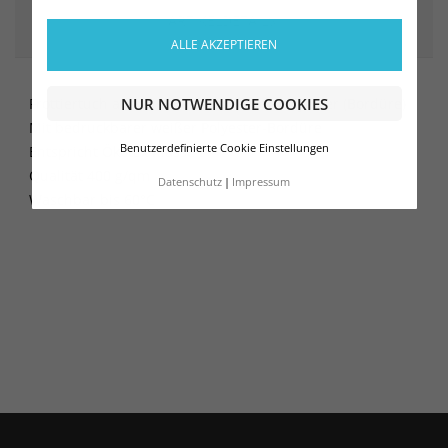
ARTIKELDETAILS
ALLE AKZEPTIEREN
NUR NOTWENDIGE COOKIES
Frottiertuch aus 94% Baumwolle, 6% Polyester (Bordüre)
Mit bedruckbarer weißer Polyester-Bordüre
Benutzerdefinierte Cookie Einstellungen
Entspricht Ökotex Klasse I
Qualität 400 g/qm
Datenschutz
Impressum
Waschbar bis 60°C