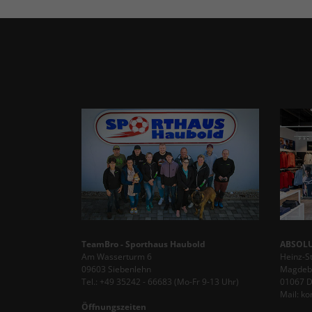
TeamBro - Sporthaus Haubold
ABSOLU
Am Wasserturm 6
Heinz-S
09603 Siebenlehn
Magdebu
Tel.: +49 35242 - 66683 (Mo-Fr 9-13 Uhr)
01067 
Mail: k
Öffnungszeiten