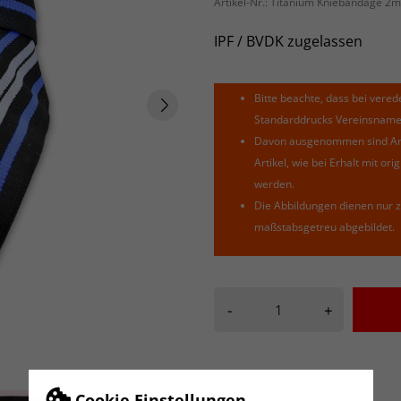
Artikel-Nr.:
Titanium Kniebandage 2m
IPF / BVDK zugelassen
Bitte beachte, dass bei verede
Standarddrucks Vereinsnamen 
Davon ausgenommen sind Arti
Artikel, wie bei Erhalt mit o
werden.
Die Abbildungen dienen nur z
maßstabsgetreu abgebildet.
-
+
Cookie Einstellungen