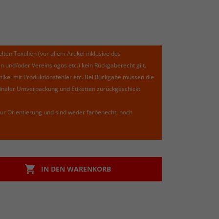
lten Textilien (vor allem Artikel inklusive des
und/oder Vereinslogos etc.) kein Rückgaberecht gilt.
kel mit Produktionsfehler etc. Bei Rückgabe müssen die
riginaler Umverpackung und Etiketten zurückgeschickt
ur Orientierung und sind weder farbenecht, noch

IN DEN WARENKORB