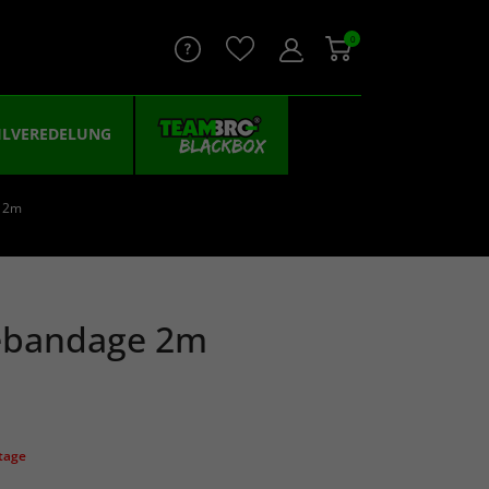
0
ILVEREDELUNG
e 2m
ebandage 2m
ktage