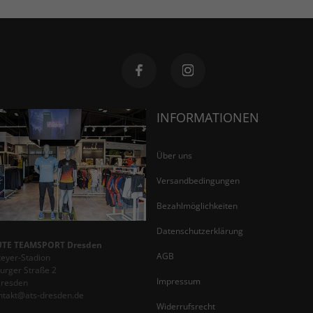
INFORMATIONEN
Über uns
Versandbedingungen
Bezahlmöglichkeiten
Datenschutzerklärung
TE TEAMSPORT Dresden
AGB
teyer-Stadion
rger Straße 2
Impressum
Dresden
ontakt@ats-dresden.de
Widerrufsrecht