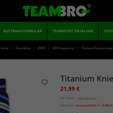
AUFTRAGSFORMULAR
TEAMSPORT KATALOGE
TEXT
rtseite
Teamshop
BVDK
KDK Equipment
Titanium Kniebandag
Titanium Kni
21,99 €
inkl. MwSt.
zzgl. Versand
Lieferzeit:
voraussichtlich 3 – 5 Wer