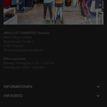
ABSOLUTE TEAMSPORT Dresden
Heinz-Steyer-Stadion
Magdeburger Straße 2
01067 Dresden
Mail: kontakt@ats-dresden.de
Öffnungszeiten
Montag - Freitag von 11:00 - 19:00 Uhr
Samstag von 10:00 - 14:00 Uhr
INFORMATIONEN

IHR KONTO
