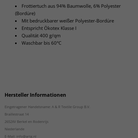
Frottiertuch aus 94% Baumwolle, 6% Polyester
(Bordüre)
Mit bedruckbarer weißer Polyester-Bordüre
Entspricht Ökotex Klasse I
Qualität 400 g/qm
Waschbar bis 60°C
Hersteller Informationen
Eingetragener Handelsname: A & R Textile Group B.V.
Braillestraat 14
2652XV Berkel en Rodenrijs
Niederlande
E-Mail: info@artg.nl