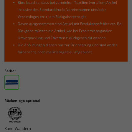
Bitte beachte, dass bei veredelten Textilien (vor allem Artikel
inklusive des Standarddrucks Vereinsnamen und/oder
Vereinslogos etc.) kein Rückgaberecht gilt.
Davon ausgenommen sind Artikel mit Produktionsfehler etc. Bei
Rückgabe müssen die Artikel, wie bei Erhalt mit originaler
Umverpackung und Etiketten zurückgeschickt werden.
Die Abbildungen dienen nur zur Orientierung und sind weder
farbenecht, noch maßstabsgetreu abgebildet.
Farbe :
Rückenlogo optional
Kanu-Wandern